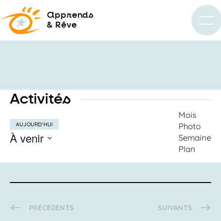
a
pprends
& Rêve
Activités
Recherc
Mois
AUJOURD’HUI
Photo
et
À venir
Semaine
navigati
Plan
SÉLECTIONNEZ
de
LA
vues
DATE
Activités
ACTIVITÉS
ACTIVITÉS
PRÉCÉDENTS
SUIVANTS