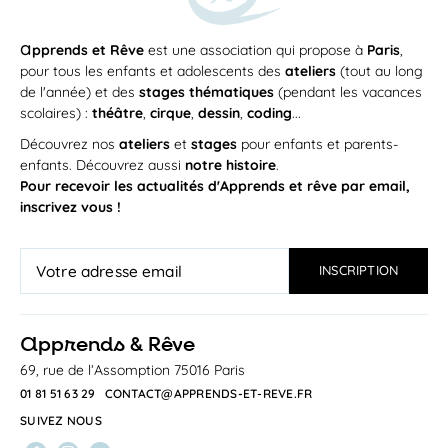
a
pprends et Rêve
est une association qui propose à
Paris
,
pour tous les enfants et adolescents des
ateliers
(tout au long
de l'année) et des
stages thématiques
(pendant les vacances
scolaires) :
théâtre
,
cirque
,
dessin
,
coding
...
Découvrez nos
ateliers
et
stages
pour enfants et parents-
enfants. Découvrez aussi
notre histoire
.
Pour recevoir les actualités d'Apprends et rêve par email,
inscrivez vous !
a
pprends & Rêve
69, rue de l’Assomption 75016 Paris
01 81 51 63 29
CONTACT@APPRENDS-ET-REVE.FR
SUIVEZ NOUS