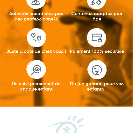
Activités encadrées
par
Contenus adaptés
par
des professionnels
âge
Juste à coté
de chez vous !
Paiement 100%
sécurisé
Un suivi personnel
de
Du fun garanti
pour vos
chaque enfant
enfants !