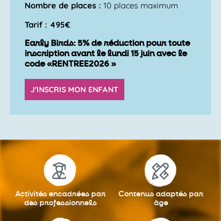
Nombre de places :
10 places maximum
Tarif : 495€
Early Birds: 5% de réduction pour toute
inscription avant le lundi 15 juin avec le
code «RENTREE2026 »
J'INSCRIS MON ENFANT
Activités encadrées
par
Contenus adaptés
par
des professionnels
âge