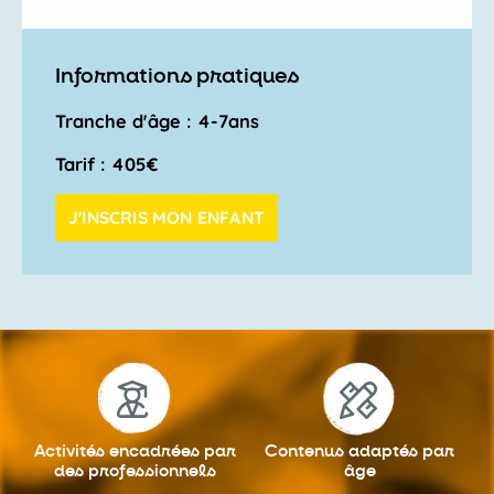
Informations pratiques
Tranche d'âge : 4-7ans
Tarif : 405€
J'INSCRIS MON ENFANT
Activités encadrées
par
Contenus adaptés
par
des professionnels
âge