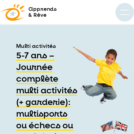
a
pprends
& Rêve
Multi activités
5-7 ans –
Journée
complète
multi activités
(+ garderie):
multisports
ou échecs ou