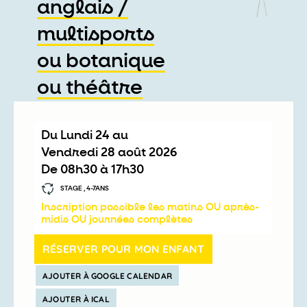
anglais /
multisports
ou botanique
ou théâtre
Du
lundi 24
au
vendredi 28 août 2026
De
08h30
à
17h30
STAGE , 4-7ANS
Inscription possible les matins OU après-
midis OU journées complètes
RÉSERVER POUR MON ENFANT
AJOUTER À GOOGLE CALENDAR
AJOUTER À ICAL