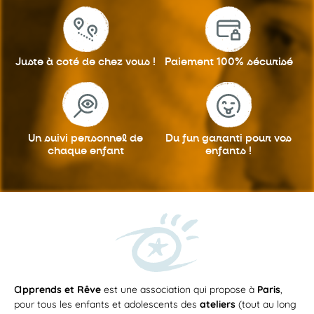
Juste à coté
de chez vous !
Paiement 100%
sécurisé
Un suivi personnel
de
Du fun garanti
pour vos
chaque enfant
enfants !
a
pprends et Rêve
est une association qui propose à
Paris
,
pour tous les enfants et adolescents des
ateliers
(tout au long