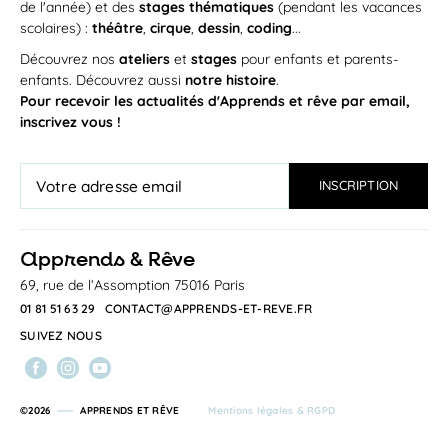
de l'année) et des
stages thématiques
(pendant les vacances
scolaires) :
théâtre
,
cirque
,
dessin
,
coding
...
Découvrez nos
ateliers
et
stages
pour enfants et parents-
enfants. Découvrez aussi
notre histoire
.
Pour recevoir les actualités d'Apprends et rêve par email,
inscrivez vous !
a
pprends & Rêve
69, rue de l’Assomption 75016 Paris
01 81 51 63 29
CONTACT@APPRENDS-ET-REVE.FR
SUIVEZ NOUS
©2026
APPRENDS ET RÊVE
Mentions légales & RGPD