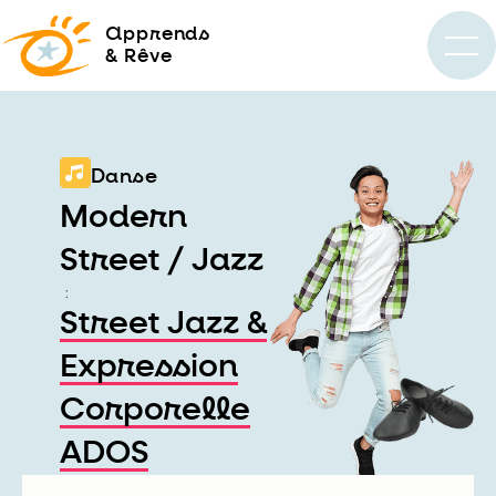
a
pprends
& Rêve
Danse
Modern
Street / Jazz
:
Street Jazz &
Expression
Corporelle
ADOS