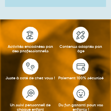
Activités encadrées
par
Contenus adaptés
par
des professionnels
âge
Juste à coté
de chez vous !
Paiement 100%
sécurisé
Un suivi personnel
de
Du fun garanti
pour vos
chaque enfant
enfants !