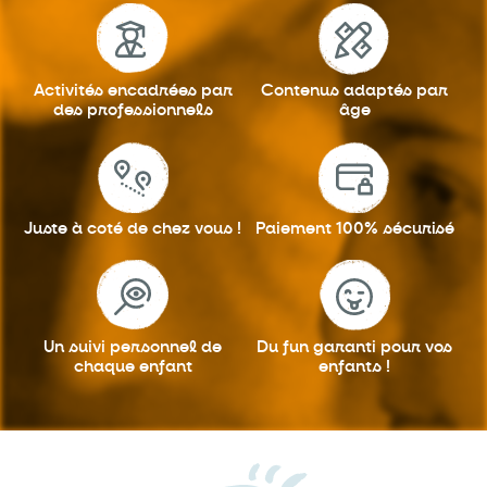
Activités encadrées
par
Contenus adaptés
par
des professionnels
âge
Juste à coté
de chez vous !
Paiement 100%
sécurisé
Un suivi personnel
de
Du fun garanti
pour vos
chaque enfant
enfants !