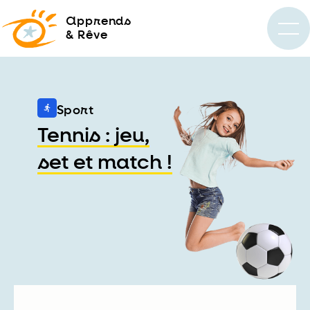
a
pprends
& Rêve
Sport
Tennis : jeu,
set et match !