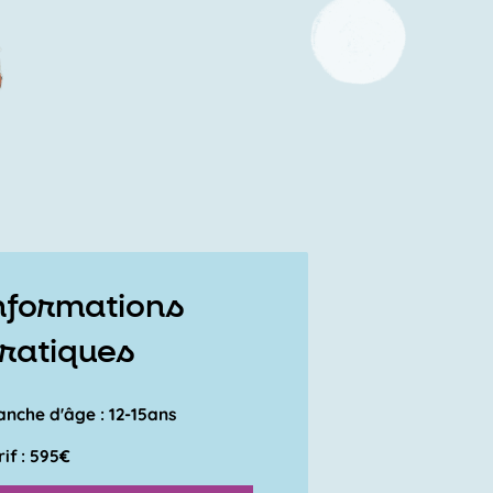
nformations
ratiques
anche d'âge : 12-15ans
rif : 595€