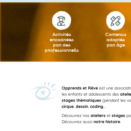
Activités
Contenus
encadrées
adaptés
par des
par âge
professionnels
a
pprends et Rêve
est une associat
les enfants et adolescents des
ateli
stages thématiques
(pendant les va
cirque
,
dessin
,
coding
...
Découvrez nos
ateliers
et
stages
po
Découvrez aussi
notre histoire
.