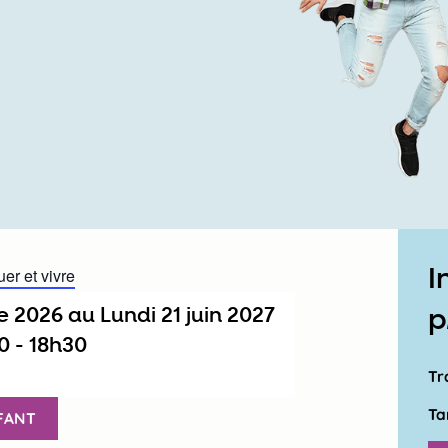
I
er et vivre
e 2026
au
lundi 21 juin 2027
p
0
-
18h30
Tr
Ta
FANT