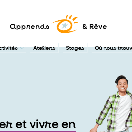
a
pprends
& Rêve
ctivités
Ateliers
Stages
Où nous trou
er et vivre en