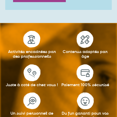
Activités encadrées
par
Contenus adaptés
par
des professionnels
âge
Juste à coté
de chez vous !
Paiement 100%
sécurisé
Un suivi personnel
de
Du fun garanti
pour vos