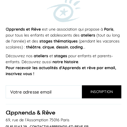
a
pprends et Rêve
est une association qui propose à
Paris
,
pour tous les enfants et adolescents des
ateliers
(tout au long
de l'année) et des
stages thématiques
(pendant les vacances
scolaires) :
théâtre
,
cirque
,
dessin
,
coding
...
Découvrez nos
ateliers
et
stages
pour enfants et parents-
enfants. Découvrez aussi
notre histoire
.
Pour recevoir les actualités d'Apprends et rêve par email,
inscrivez vous !
a
pprends & Rêve
69, rue de l’Assomption 75016 Paris
01 81 51 63 29
CONTACT@APPRENDS-ET-REVE.FR