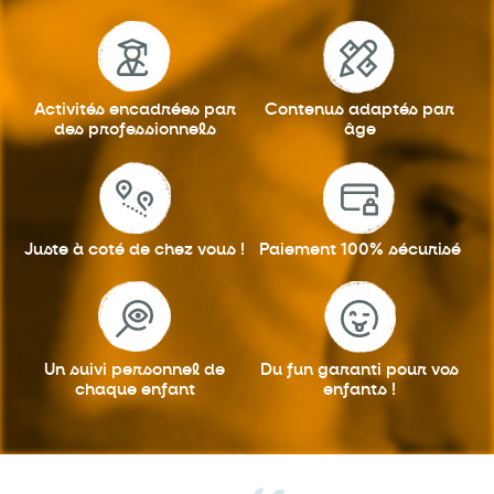
Activités encadrées
par
Contenus adaptés
par
des professionnels
âge
Juste à coté
de chez vous !
Paiement 100%
sécurisé
Un suivi personnel
de
Du fun garanti
pour vos
chaque enfant
enfants !