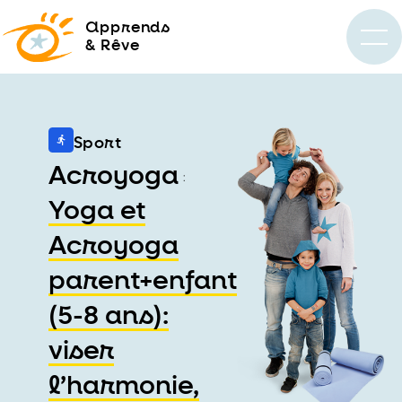
a
pprends
& Rêve
Sport
Acroyoga
:
Yoga et
Acroyoga
parent+enfant
(5-8 ans):
viser
l’harmonie,