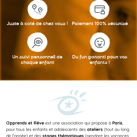
Juste à coté
de chez vous !
Paiement 100%
sécurisé
Un suivi personnel
de
Du fun garanti
pour vos
chaque enfant
enfants !
a
pprends et Rêve
est une association qui propose à
Paris
,
pour tous les enfants et adolescents des
ateliers
(tout au long
de l'année) et des
stages thématiques
(pendant les vacances