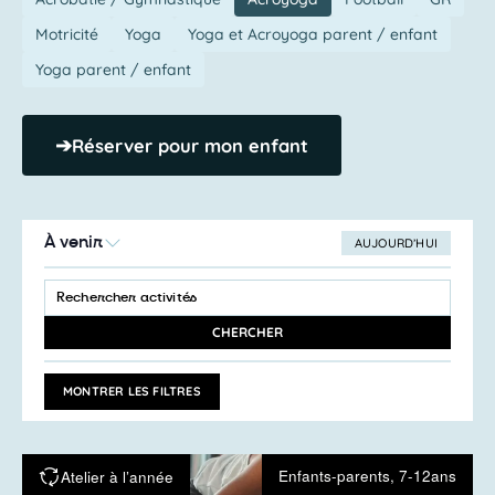
Motricité
Yoga
Yoga et Acroyoga parent / enfant
Yoga parent / enfant
➔
Réserver pour mon enfant
À venir
AUJOURD’HUI
SÉLECTIONNEZ
Recherche
LA
SAISIR
et
DATE
MOT-
navigation
CLÉ.
CHERCHER
RECHERCHER
de
ACTIVITÉS
vues
PAR
MONTRER LES FILTRES
MOT-
Activités
CLÉ.
Enfants-parents, 7-12ans
Atelier à l’année