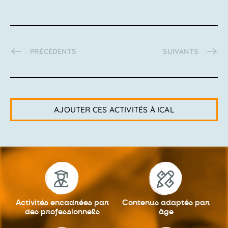
ACTIVITÉS
ACTIVITÉS
PRÉCÉDENTS
SUIVANTS
AJOUTER CES ACTIVITÉS À ICAL
Activités encadrées
par
Contenus adaptés
par
des professionnels
âge