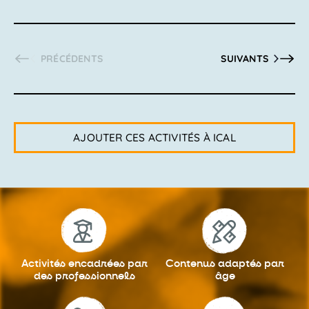
ACTIVITÉS
ACTIVITÉS
PRÉCÉDENTS
SUIVANTS
AJOUTER CES ACTIVITÉS À ICAL
Activités encadrées
par
Contenus adaptés
par
des professionnels
âge