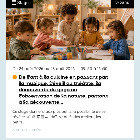
3-5ans
Stage
Du 24 août 2026 au 28 août 2026
— 09h30 à 16h30
De l’art à la cuisine en passant par
la musique, l’éveil au théâtre, la
découverte du yoga ou
l’observation de la nature, partons
à la découverte…
Ce stage donnera aux plus petits la possibilité de se
révéler. 🌱 🎨 🧑🏻‍🍳 MATIN : Au fil des ateliers, les
petits...
APPRENDS ET RÊVE