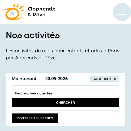
a
pprends
& Rêve
Nos activités
Les activités du mois pour enfants et ados à Paris
par Apprends et Rêve.
Maintenant
 - 
23.09.2026
AUJOURD’HUI
SÉLECTIONNEZ
Recherche
LA
SAISIR
et
DATE
MOT-
navigation
CLÉ.
CHERCHER
RECHERCHER
de
ACTIVITÉS
vues
PAR
MONTRER LES FILTRES
MOT-
Activités
CLÉ.