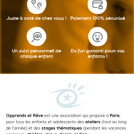
Juste à coté
de chez vous !
Paiement 100%
sécurisé
Un suivi personnel
de
Du fun garanti
pour vos
chaque enfant
enfants !
a
pprends et Rêve
est une association qui propose à
Paris
,
pour tous les enfants et adolescents des
ateliers
(tout au long
de l'année) et des
stages thématiques
(pendant les vacances