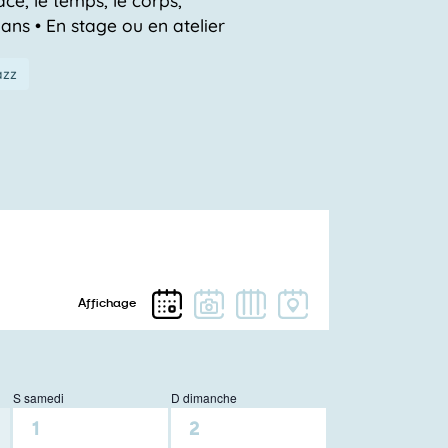
 ans • En stage ou en atelier
azz
S
samedi
D
dimanche
0
0
1
2