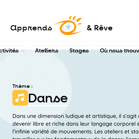
a
pprends
& Rêve
ctivités
Ateliers
Stages
Où nous trou
Thème :
Danse
Dans une dimension ludique et artistique, il s’agi
devenir libre et riche dans leur langage corporel e
l’infinie variété de mouvements. Les ateliers et s
travailler sur les fondamentaux de la danse: l’espa