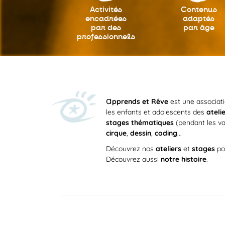
Activités
Contenus
encadrées
adaptés
par des
par âge
professionnels
a
pprends et Rêve
est une associat
les enfants et adolescents des
ateli
stages thématiques
(pendant les va
cirque
,
dessin
,
coding
...
Découvrez nos
ateliers
et
stages
po
Découvrez aussi
notre histoire
.