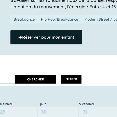
l’intention du mouvement, l’énergie • Entre 4 et 15
Breakdance
Hip Hop/Breakdance
Modern Street / J
➔
Réserver pour mon enfant
CHERCHER
FILTRER
mercredi
J
jeudi
V
vendredi
0
0
0
29
30
31