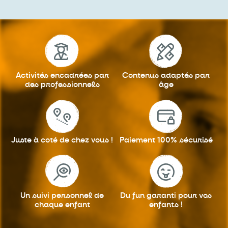
Activités encadrées
par
Contenus adaptés
par
des professionnels
âge
Juste à coté
de chez vous !
Paiement 100%
sécurisé
Un suivi personnel
de
Du fun garanti
pour vos
chaque enfant
enfants !