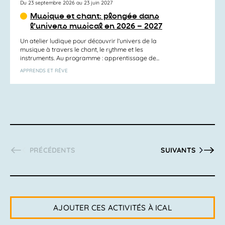
Du 23 septembre 2026 au 23 juin 2027
Musique et chant: plongée dans
l’univers musical en 2026 – 2027
Un atelier ludique pour découvrir l’univers de la
musique à travers le chant, le rythme et les
instruments. Au programme : apprentissage de...
APPRENDS ET RÊVE
ACTIVITÉS
ACTIVITÉS
PRÉCÉDENTS
SUIVANTS
AJOUTER CES ACTIVITÉS À ICAL