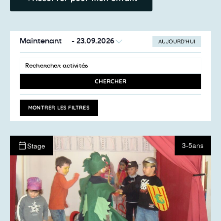
Maintenant
 - 
23.09.2026
AUJOURD’HUI
SÉLECTIONNEZ
Recherche
LA
SAISIR
et
DATE
MOT-
navigation
CLÉ.
CHERCHER
RECHERCHER
de
ACTIVITÉS
vues
PAR
MONTRER LES FILTRES
MOT-
Activités
CLÉ.
3-5ans
Stage