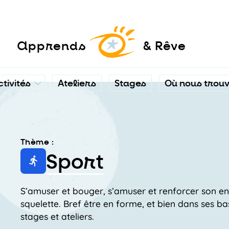
a
pprends
& Rêve
ctivités
Ateliers
Stages
Où nous trou
Thème :
Sport
S’amuser et bouger, s’amuser et renforcer son en
squelette. Bref être en forme, et bien dans ses b
stages et ateliers.