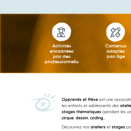
Activités
Contenus
encadrées
adaptés
par des
par âge
professionnels
a
pprends et Rêve
est une associat
les enfants et adolescents des
ateli
stages thématiques
(pendant les va
cirque
,
dessin
,
coding
...
Découvrez nos
ateliers
et
stages
po