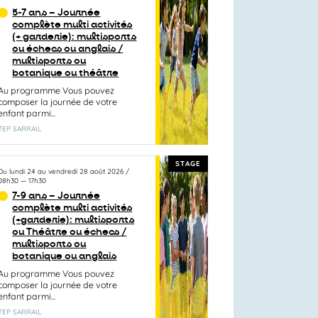
5-7 ans – Journée
complète multi activités
(+ garderie): multisports
ou échecs ou anglais /
multisports ou
botanique ou théâtre
Au programme Vous pouvez
composer la journée de votre
enfant parmi...
TEP SARRAIL
STAGE
Du
lundi 24
au
vendredi 28 août 2026
/
08h30
—
17h30
7-9 ans – Journée
complète multi activités
(+garderie): multisports
ou Théâtre ou échecs /
multisports ou
botanique ou anglais
Au programme Vous pouvez
composer la journée de votre
enfant parmi...
TEP SARRAIL