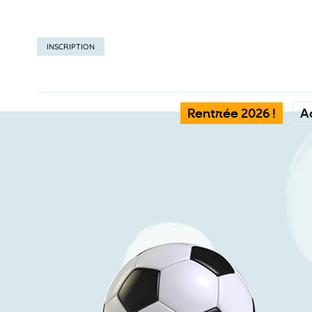
INSCRIPTION
Rentrée 2026 !
A