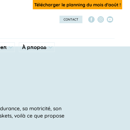
Télécharger le planning du mois d'août !
CONTACT
ver
À propos
durance, sa motricité, son
askets, voilà ce que propose