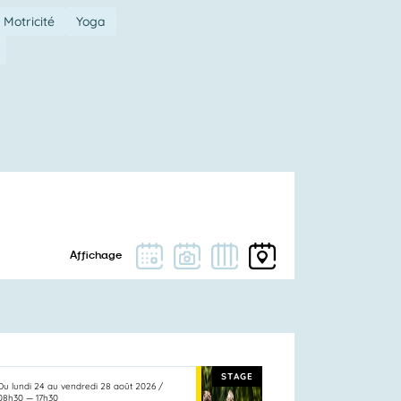
Motricité
Yoga
STAGE
Du
lundi 24
au
vendredi 28 août 2026
/
08h30
—
17h30