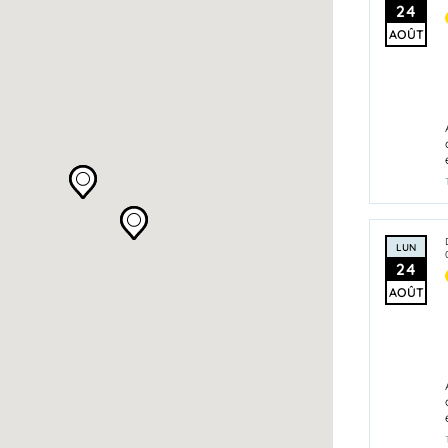
24
AOÛT
LUN
24
AOÛT