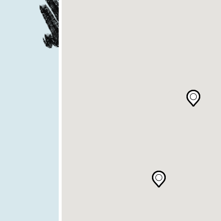
vues
Activités