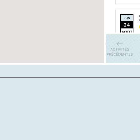
LUN
24
AOÛT
ACTIVITÉS
PRÉCÉDENTES
LUN
24
AOÛT