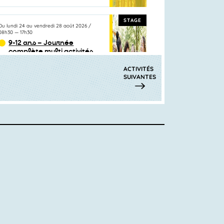
STAGE
Du
lundi 24
au
vendredi 28 août 2026
/
08h30
—
17h30
9-12 ans – Journée
complète multi activités
(+garderie): multisports
ou Théâtre ou Anglais /
ACTIVITÉS
multisports ou
SUIVANTES
Botanique ou Echecs
Au programme Vous pouvez
composer la journée de votre
enfant parmi...
TEP SARRAIL
STAGE
Du
lundi 24
au
vendredi 28 août 2026
/
09h00
—
11h30
Parcours et Défis :
bouger, sauter,
s’équilibrer
Un atelier ludique pour les tout-
petits, conçu pour explorer le
mouvement en...