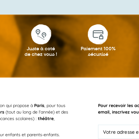
LUN
24
AOÛT
Juste à coté
Paiement 100%
de chez vous !
sécurisé
LUN
24
ion qui propose à
Paris
, pour tous
Pour recevoir les a
AOÛT
ers
(tout au long de l'année) et des
email, inscrivez vou
cances scolaires) :
théâtre
,
ur enfants et parents-enfants.