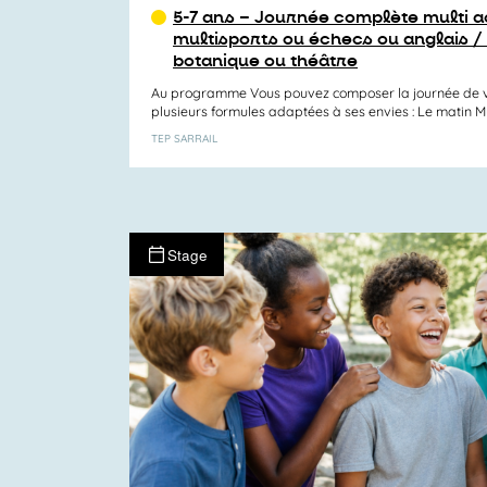
5-7 ans – Journée complète multi ac
multisports ou échecs ou anglais /
botanique ou théâtre
Au programme Vous pouvez composer la journée de v
plusieurs formules adaptées à ses envies : Le matin Mul
TEP SARRAIL
Stage