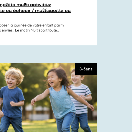
plète multi activités:
re ou échecs / multisports ou
er la journée de votre enfant parmi
nvies : Le matin Multisport toute...
3-5ans