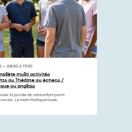
6
— 08h30 à 17h30
plète multi activités
orts ou Théâtre ou échecs /
ique ou anglais
er la journée de votre enfant parmi
nvies : Le matin Multisport toute...