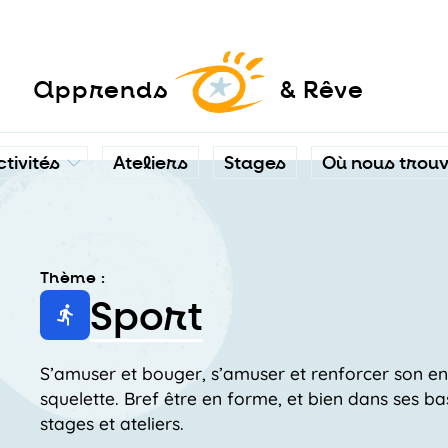
a
pprends
& Rêve
ctivités
Ateliers
Stages
Où nous trou
Thème :
Sport
S’amuser et bouger, s’amuser et renforcer son en
squelette. Bref être en forme, et bien dans ses b
stages et ateliers.