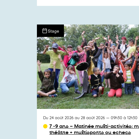
Stage
Du 24 août 2026 au 28 août 2026
— 09h30 à 12h30
7 -9 ans – Matinée multi-activités: 
théâtre + multisports ou echecs