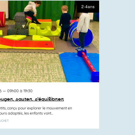
2-4ans
6
— 09h00 à 11h30
ouger, sauter, s’équilibrer
etits, conçu pour explorer le mouvement en
ours adaptés, les enfants vont...
SUCHET