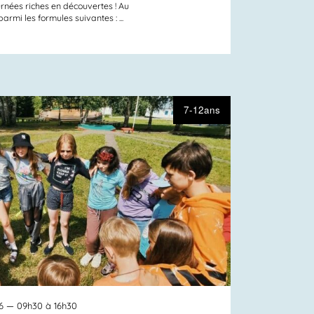
rnées riches en découvertes ! Au
mi les formules suivantes : ...
7-12ans
6
— 09h30 à 16h30