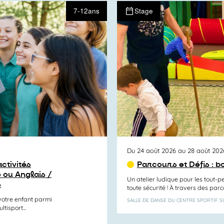
7-12ans
Stage
Du 24 août 2026 au 28 août 202
ctivités
Parcours et Défis : b
 ou Anglais /
Un atelier ludique pour les tout-p
s
toute sécurité ! À travers des parc
otre enfant parmi
SALLE DE DANSE DU CENTRE SPORTIF 
tisport...