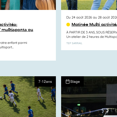
Du 24 août 2026 au 28 août 202
ctivités:
Matinée Multi activit
/ multisports ou
À PARTIR DE 3 ANS, SOUS RÉSER
Un atelier de 2 heures de Multispo
otre enfant parmi
TEP SARRAIL
tisport...
7-12ans
Stage