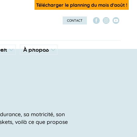
Télécharger le planning du mois d'août !
CONTACT
ver
À propos
durance, sa motricité, son
askets, voilà ce que propose