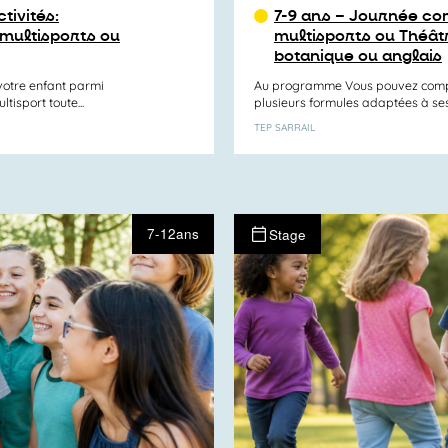
tivités:
7-9 ans – Journée com
 multisports ou
multisports ou Théât
botanique ou anglais
otre enfant parmi
Au programme Vous pouvez compos
tisport toute...
plusieurs formules adaptées à ses e
TEP SARRAIL
7-12ans
Stage