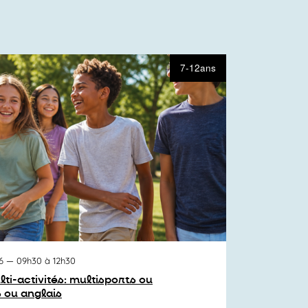
7-12ans
6
— 09h30 à 12h30
lti-activités: multisports ou
 ou anglais