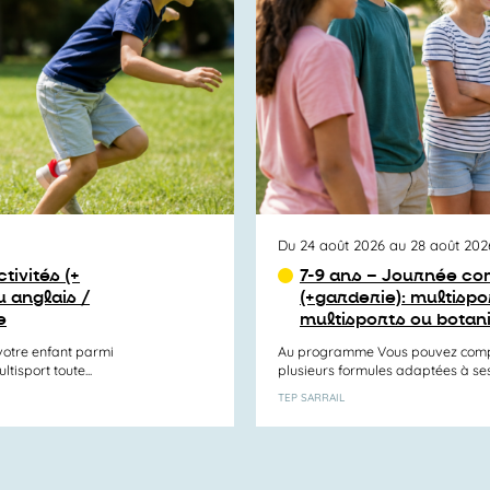
Du 24 août 2026 au 28 août 202
tivités (+
7-9 ans – Journée com
 anglais /
(+garderie): multisp
e
multisports ou botan
otre enfant parmi
Au programme Vous pouvez compos
tisport toute...
plusieurs formules adaptées à ses e
TEP SARRAIL