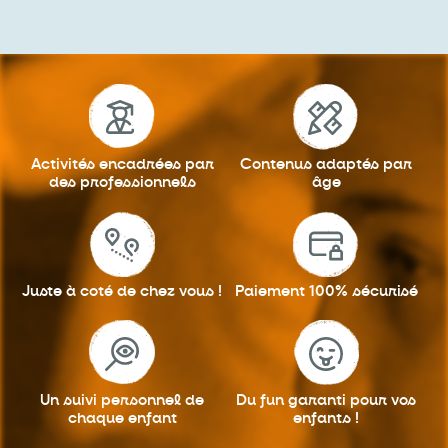
Activités encadrées
par
Contenus adaptés
par
des professionnels
âge
Juste à coté
de chez vous !
Paiement 100%
sécurisé
Un suivi personnel
de
Du fun garanti
pour vos
chaque enfant
enfants !