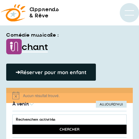
a
pprends
& Rêve
Comédie musicale :
chant
➔
Réserver pour mon enfant
Aucun résultat trouvé.
Notice
À venir
AUJOURD’HUI
SÉLECTIONNEZ
Recherche
LA
SAISIR
et
DATE
MOT-
navigation
CLÉ.
CHERCHER
RECHERCHER
de
ACTIVITÉS