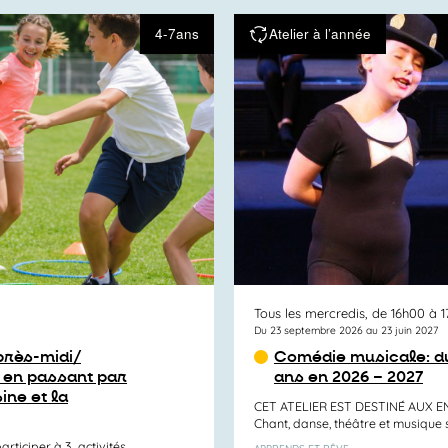
4-7ans
Atelier à l’année
Tous les mercredis, de 16h00 à 
Du 23 septembre 2026 au 23 juin 2027
après-midi/
Comédie musicale: du
 en passant par
ans en 2026 – 2027
ine et la
CET ATELIER EST DESTINÉ AUX E
Chant, danse, théâtre et musique sont
articiper à 3 activités