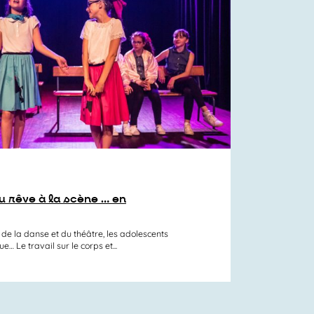
 rêve à la scène … en
 de la danse et du théâtre, les adolescents
… Le travail sur le corps et...