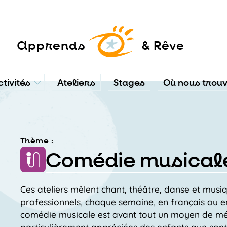
a
pprends
& Rêve
ctivités
Ateliers
Stages
Où nous trou
Thème :
Comédie musical
Ces ateliers mêlent chant, théâtre, danse et musi
professionnels, chaque semaine, en français ou en
comédie musicale est avant tout un moyen de mél
particulièrement appréciées des enfants que sont 