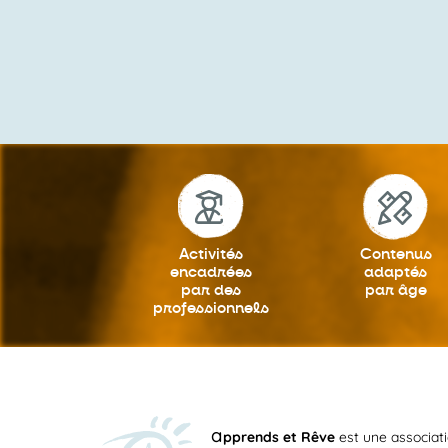
Activités
Contenus
encadrées
adaptés
par des
par âge
professionnels
a
pprends et Rêve
est une associat