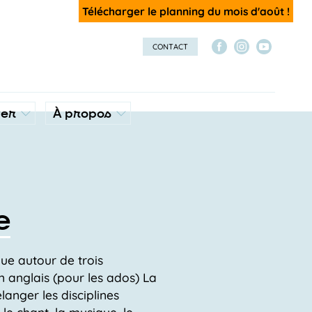
Télécharger le planning du mois d'août !
CONTACT
ver
À propos
e
que autour de trois
 anglais (pour les ados) La
anger les disciplines
le chant, la musique, le