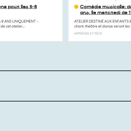
ne pour les 5-8
Comédie musicale: du
ans, le mercredi de 1
À 8 ANS UNIQUEMENT -
ATELIER DESTINÉ AUX ENFANTS ET
e cet atelier....
chant, théâtre et danse seront les f
APPRENDS ET RÊVE