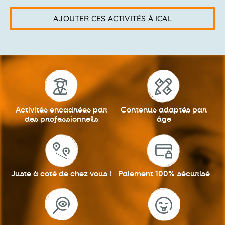
AJOUTER CES ACTIVITÉS À ICAL
Activités encadrées
par
Contenus adaptés
par
des professionnels
âge
Juste à coté
de chez vous !
Paiement 100%
sécurisé