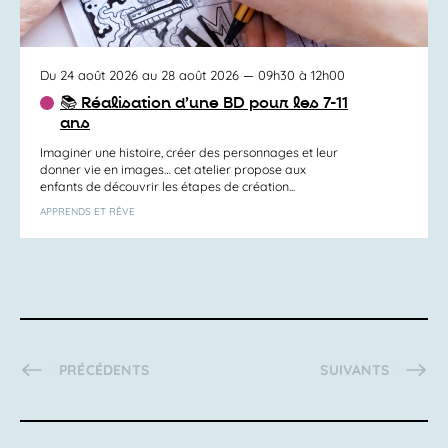
Du 24 août 2026 au 28 août 2026
— 09h30 à 12h00
📚 Réalisation d’une BD pour les 7-11
ans
Imaginer une histoire, créer des personnages et leur
donner vie en images… cet atelier propose aux
enfants de découvrir les étapes de création...
APPRENDS ET RÊVE
ACTIVITÉS
ACTIVITÉS
PRÉCÉDENTS
SUIVANTS