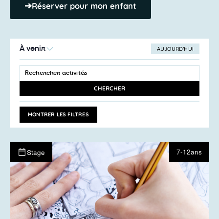
➔
Réserver pour mon enfant
À venir
AUJOURD’HUI
SÉLECTIONNEZ
Recherche
LA
SAISIR
et
DATE
MOT-
navigation
CLÉ.
CHERCHER
RECHERCHER
de
ACTIVITÉS
vues
PAR
MONTRER LES FILTRES
MOT-
Activités
CLÉ.
7-12ans
Stage