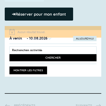
➔
Réserver pour mon enfant
Aucun résultat trouvé.
Notice
À venir
 - 
10.08.2026
AUJOURD’HUI
SÉLECTIONNEZ
Recherche
LA
SAISIR
et
DATE
MOT-
navigation
CLÉ.
CHERCHER
RECHERCHER
de
ACTIVITÉS
vues
PAR
MONTRER LES FILTRES
MOT-
Activités
CLÉ.
ACTIVITÉS
ACTIVITÉS
PRÉCÉDENTS
SUIVANTS