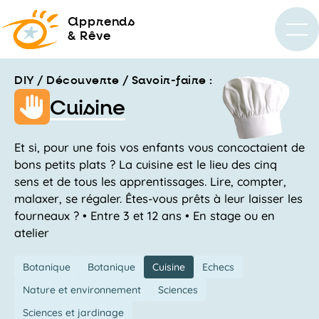
a
pprends
& Rêve
DIY / Découverte / Savoir-faire :
Cuisine
Et si, pour une fois vos enfants vous concoctaient de
bons petits plats ? La cuisine est le lieu des cinq
sens et de tous les apprentissages. Lire, compter,
malaxer, se régaler. Êtes-vous prêts à leur laisser les
fourneaux ? • Entre 3 et 12 ans • En stage ou en
atelier
Botanique
Botanique
Cuisine
Echecs
Nature et environnement
Sciences
Sciences et jardinage