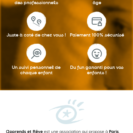
des professionnels
âge
Juste à coté
de chez vous !
Paiement 100%
sécurisé
Un suivi personnel
de
Du fun garanti
pour vos
chaque enfant
enfants !
a
pprends et Rêve
est une association qui propose à
Paris
,