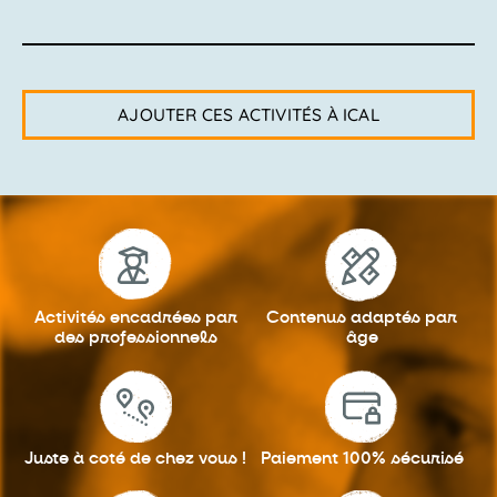
AJOUTER CES ACTIVITÉS À ICAL
Activités encadrées
par
Contenus adaptés
par
des professionnels
âge
Juste à coté
de chez vous !
Paiement 100%
sécurisé