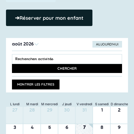
➔
Réserver pour mon enfant
août 2026
AUJOURD’HUI
SÉLECTIONNEZ
Recherche
UNE
SAISIR
et
DATE.
MOT-
navigation
CLÉ.
CHERCHER
RECHERCHER
de
ACTIVITÉS
vues
PAR
MONTRER LES FILTRES
MOT-
Activités
CLÉ.
L
lundi
M
mardi
M
mercredi
J
jeudi
V
vendredi
S
samedi
D
dimanche
0
0
0
0
0
0
0
27
28
29
30
31
1
2
activité,
activité,
activité,
activité,
activité,
activité,
activité,
0
0
0
0
0
0
0
3
4
5
6
7
8
9
activité,
activité,
activité,
activité,
activité,
activité,
activité,