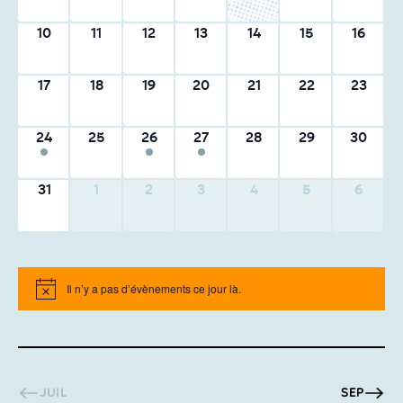
0
0
0
0
0
0
0
10
11
12
13
14
15
16
activité,
activité,
activité,
activité,
activité,
activité,
activité,
0
0
0
0
0
0
0
17
18
19
20
21
22
23
activité,
activité,
activité,
activité,
activité,
activité,
activité,
2
0
2
2
0
0
0
24
25
26
27
28
29
30
activités,
activité,
activités,
activités,
activité,
activité,
activité,
0
0
0
0
0
0
0
31
1
2
3
4
5
6
activité,
activité,
activité,
activité,
activité,
activité,
activité,
Il n’y a pas d’évènements ce jour là.
Notice
JUIL
SEP