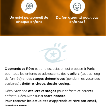
Un suivi personnel
de
Du fun garanti
pour vos
chaque enfant
enfants !
a
pprends et Rêve
est une association qui propose à
Paris
,
pour tous les enfants et adolescents des
ateliers
(tout au long
de l'année) et des
stages thématiques
(pendant les vacances
scolaires) :
théâtre
,
cirque
,
dessin
,
coding
...
Découvrez nos
ateliers
et
stages
pour enfants et parents-
enfants. Découvrez aussi
notre histoire
.
Pour recevoir les actualités d'Apprends et rêve par email,
inscrivez vous !