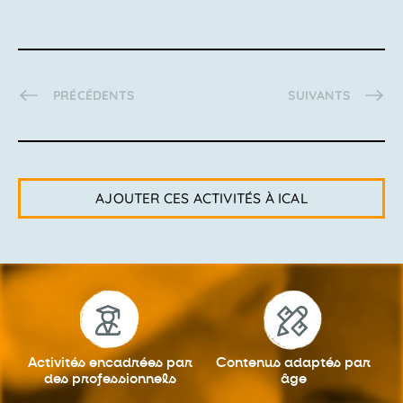
ACTIVITÉS
ACTIVITÉS
PRÉCÉDENTS
SUIVANTS
AJOUTER CES ACTIVITÉS À ICAL
Activités encadrées
par
Contenus adaptés
par
des professionnels
âge