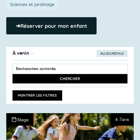
Sciences et jardinage
➔
Réserver pour mon enfant
À venir
AUJOURD’HUI
SÉLECTIONNEZ
Recherche
LA
SAISIR
et
DATE
MOT-
navigation
CLÉ.
CHERCHER
RECHERCHER
de
ACTIVITÉS
vues
PAR
MONTRER LES FILTRES
MOT-
Activités
CLÉ.
4-7ans
Stage