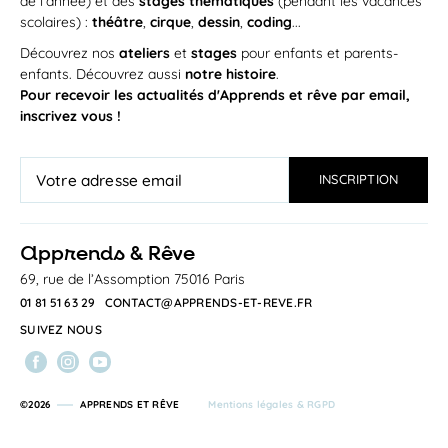
de l'année) et des
stages thématiques
(pendant les vacances
scolaires) :
théâtre
,
cirque
,
dessin
,
coding
...
Découvrez nos
ateliers
et
stages
pour enfants et parents-
enfants. Découvrez aussi
notre histoire
.
Pour recevoir les actualités d'Apprends et rêve par email,
inscrivez vous !
a
pprends & Rêve
69, rue de l’Assomption 75016 Paris
01 81 51 63 29
CONTACT@APPRENDS-ET-REVE.FR
SUIVEZ NOUS
©2026
APPRENDS ET RÊVE
Mentions légales & RGPD