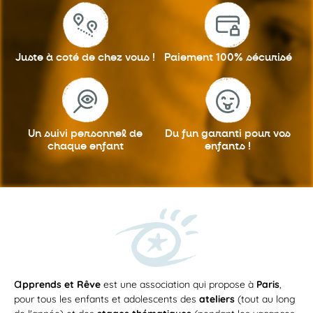
Juste à coté
de chez vous !
Paiement 100%
sécurisé
Un suivi personnel
de
Du fun garanti
pour vos
chaque enfant
enfants !
a
pprends et Rêve
est une association qui propose à
Paris
,
pour tous les enfants et adolescents des
ateliers
(tout au long