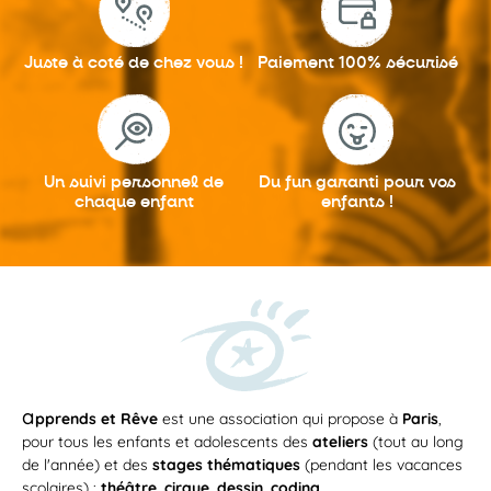
Juste à coté
de chez vous !
Paiement 100%
sécurisé
Un suivi personnel
de
Du fun garanti
pour vos
chaque enfant
enfants !
a
pprends et Rêve
est une association qui propose à
Paris
,
pour tous les enfants et adolescents des
ateliers
(tout au long
de l'année) et des
stages thématiques
(pendant les vacances
scolaires) :
théâtre
,
cirque
,
dessin
,
coding
...