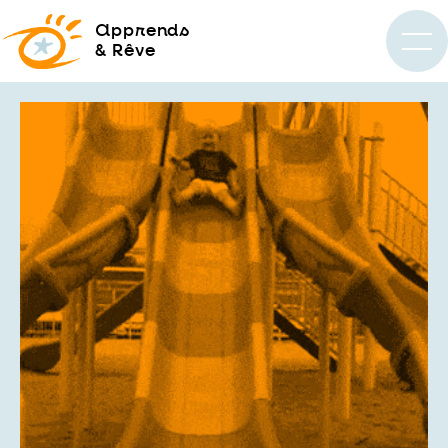
a
pprends
& Rêve