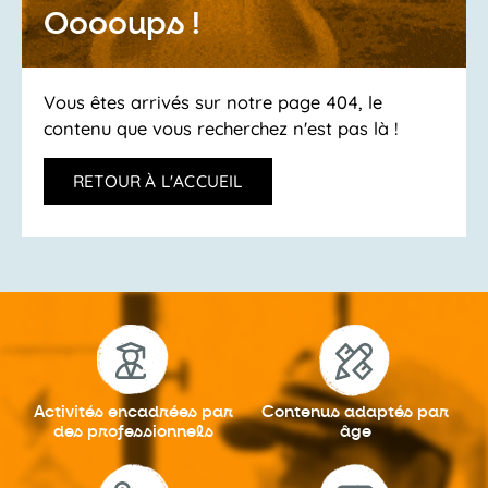
Ooooups !
Vous êtes arrivés sur notre page 404, le
contenu que vous recherchez n'est pas là !
RETOUR À L'ACCUEIL
Activités encadrées
par
Contenus adaptés
par
des professionnels
âge