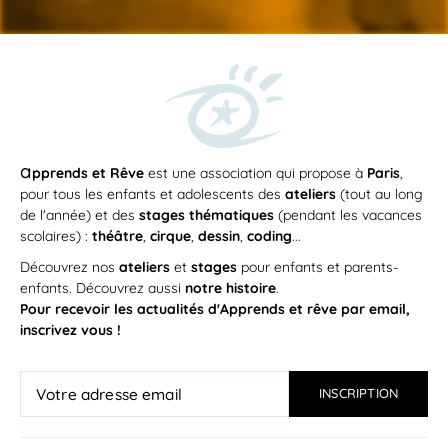
Du
mercredi 23 septembre 2026
au
mercredi 23 juin 2027
MER
/
14h45
—
16h00
23
Sciences : tester, inventer, s’éclater !
SEP
en 2026 – 2027
Pour les enfants de 7 à 11 ans, cet atelier propose
de découvrir les sciences...
a
pprends et Rêve
est une association qui propose à
Paris
,
APPRENDS ET RÊVE
pour tous les enfants et adolescents des
ateliers
(tout au long
de l'année) et des
stages thématiques
(pendant les vacances
scolaires) :
théâtre
,
cirque
,
dessin
,
coding
...
Découvrez nos
ateliers
et
stages
pour enfants et parents-
enfants. Découvrez aussi
notre histoire
.
Pour recevoir les actualités d'Apprends et rêve par email,
inscrivez vous !