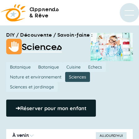
a
pprends
& Rêve
DIY / Découverte / Savoir-faire :
Sciences
Botanique
Botanique
Cuisine
Echecs
Nature et environnement
Sciences
Sciences et jardinage
➔
Réserver pour mon enfant
À venir
AUJOURD’HUI