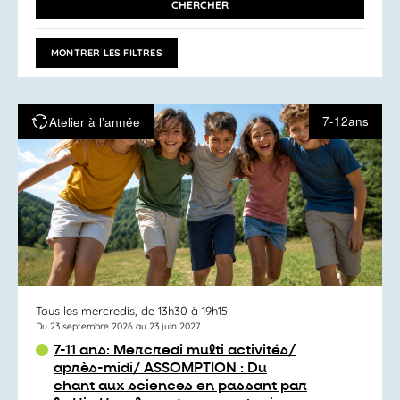
navigation
CHERCHER
RECHERCHER
de
ACTIVITÉS
vues
PAR
MONTRER LES FILTRES
MOT-
Activités
CLÉ.
7-12ans
Atelier à l’année
Tous les mercredis, de 13h30 à 19h15
Du 23 septembre 2026 au 23 juin 2027
7-11 ans: Mercredi multi activités/
après-midi/ ASSOMPTION : Du
chant aux sciences en passant par