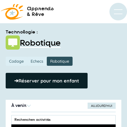
a
pprends
& Rêve
Technologie :
Robotique
Codage
Echecs
Robotique
➔
Réserver pour mon enfant
À venir
AUJOURD’HUI
SÉLECTIONNEZ
Recherche
LA
SAISIR
et
DATE
MOT-
CLÉ.