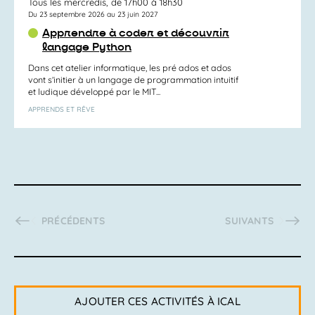
Tous les mercredis, de 17h00 à 18h30
Du 23 septembre 2026 au 23 juin 2027
Apprendre à coder et découvrir
langage Python
Dans cet atelier informatique, les pré ados et ados
vont s’initier à un langage de programmation intuitif
et ludique développé par le MIT...
APPRENDS ET RÊVE
ACTIVITÉS
ACTIVITÉS
PRÉCÉDENTS
SUIVANTS
AJOUTER CES ACTIVITÉS À ICAL