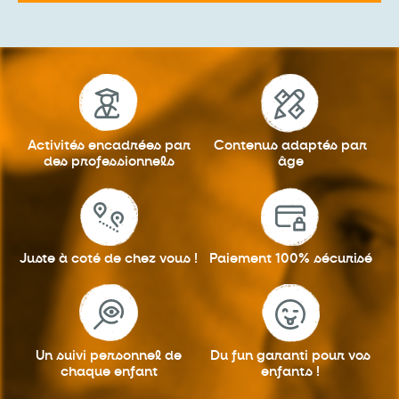
Activités encadrées
par
Contenus adaptés
par
des professionnels
âge
Juste à coté
de chez vous !
Paiement 100%
sécurisé
Un suivi personnel
de
Du fun garanti
pour vos
chaque enfant
enfants !