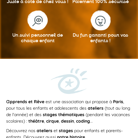
Juste à coté
de chez vous !
Paiement 100%
sécurisé
Un suivi personnel
de
Du fun garanti
pour vos
chaque enfant
enfants !
a
pprends et Rêve
est une association qui propose à
Paris
,
pour tous les enfants et adolescents des
ateliers
(tout au long
de l'année) et des
stages thématiques
(pendant les vacances
scolaires) :
théâtre
,
cirque
,
dessin
,
coding
...
Découvrez nos
ateliers
et
stages
pour enfants et parents-
enfants. Découvrez aussi
notre histoire
.