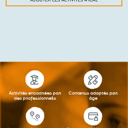
Activités encadrées
par
Contenus adaptés
par
des professionnels
âge