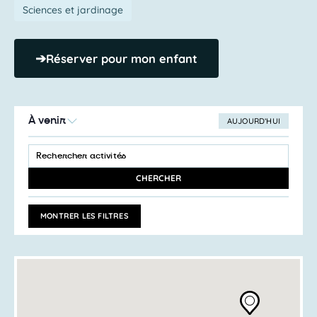
Sciences et jardinage
➔
Réserver pour mon enfant
À venir
AUJOURD’HUI
SÉLECTIONNEZ
Recherche
LA
SAISIR
et
DATE
MOT-
navigation
CLÉ.
CHERCHER
RECHERCHER
de
ACTIVITÉS
vues
PAR
MONTRER LES FILTRES
MOT-
Activités
CLÉ.