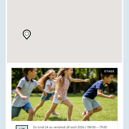
STAGE
Du
lundi 24
au
vendredi 28 août 2026
/
08h30
—
17h30
LUN