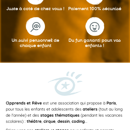
Au programme Vous pouvez composer la
Juste à coté
de chez vous !
Paiement 100%
sécurisé
journée de votre enfant parmi...
TEP SARRAIL
STAGE
Un suivi personnel
de
Du fun garanti
pour vos
chaque enfant
enfants !
Du
lundi 24
au
vendredi 28 août 2026
/
09h30
—
16h30
LUN
9-12 ans – Journée complète multi
24
activités: multisports ou Théâtre ou
a
pprends et Rêve
est une association qui propose à
Paris
,
AOÛT
Anglais / multisports ou Botanique
pour tous les enfants et adolescents des
ateliers
(tout au long
ou Echecs
de l'année) et des
stages thématiques
(pendant les vacances
Au programme Vous pouvez composer la
scolaires) :
théâtre
,
cirque
,
dessin
,
coding
...
journée de votre enfant parmi...
TEP SARRAIL