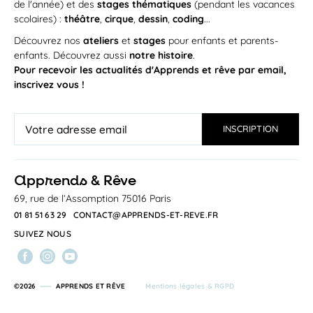
de l'année) et des
stages thématiques
(pendant les vacances
scolaires) :
théâtre
,
cirque
,
dessin
,
coding
...
Découvrez nos
ateliers
et
stages
pour enfants et parents-
enfants. Découvrez aussi
notre histoire
.
Pour recevoir les actualités d'Apprends et rêve par email,
inscrivez vous !
a
pprends & Rêve
69, rue de l’Assomption 75016 Paris
01 81 51 63 29
CONTACT@APPRENDS-ET-REVE.FR
SUIVEZ NOUS
©2026
APPRENDS ET RÊVE
Mentions légales & RGPD