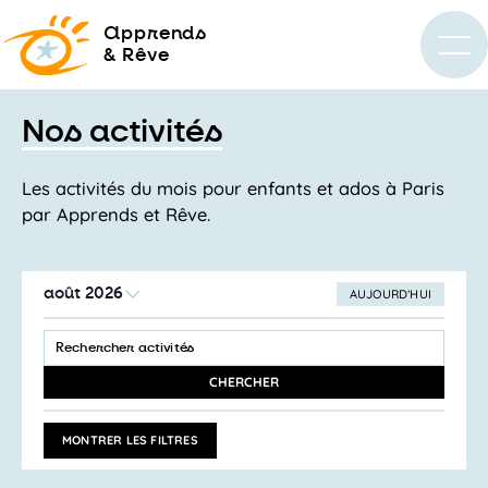
a
pprends
& Rêve
Nos activités
Les activités du mois pour enfants et ados à Paris
par Apprends et Rêve.
août 2026
AUJOURD’HUI
SÉLECTIONNEZ
Recherche
UNE
SAISIR
et
DATE.
MOT-
navigation
CLÉ.
CHERCHER
RECHERCHER
de
ACTIVITÉS
vues
PAR
MONTRER LES FILTRES
MOT-
Activités
CLÉ.