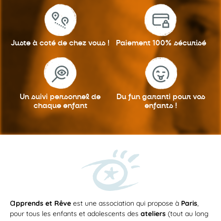
Juste à coté
de chez vous !
Paiement 100%
sécurisé
Un suivi personnel
de
Du fun garanti
pour vos
chaque enfant
enfants !
a
pprends et Rêve
est une association qui propose à
Paris
,
pour tous les enfants et adolescents des
ateliers
(tout au long