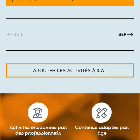
Notice
JUIL
SEP
AJOUTER CES ACTIVITÉS À ICAL
Activités encadrées
par
Contenus adaptés
par
des professionnels
âge