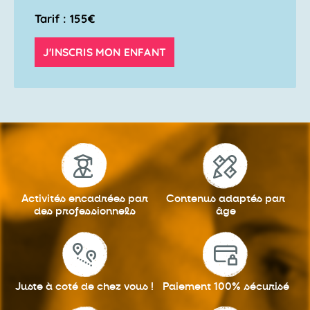
Tarif : 155€
J'INSCRIS MON ENFANT
Activités encadrées
par
Contenus adaptés
par
des professionnels
âge
Juste à coté
de chez vous !
Paiement 100%
sécurisé