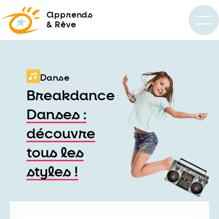
a
pprends
& Rêve
Danse
Breakdance
:
Danses :
découvre
tous les
styles !