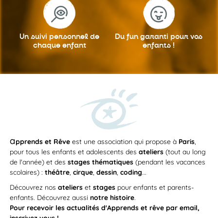
Un suivi personnel
de
Du fun garanti
pour vos
chaque enfant
enfants !
a
pprends et Rêve
est une association qui propose à
Paris
,
pour tous les enfants et adolescents des
ateliers
(tout au long
de l'année) et des
stages thématiques
(pendant les vacances
scolaires) :
théâtre
,
cirque
,
dessin
,
coding
...
Découvrez nos
ateliers
et
stages
pour enfants et parents-
enfants. Découvrez aussi
notre histoire
.
Pour recevoir les actualités d'Apprends et rêve par email,