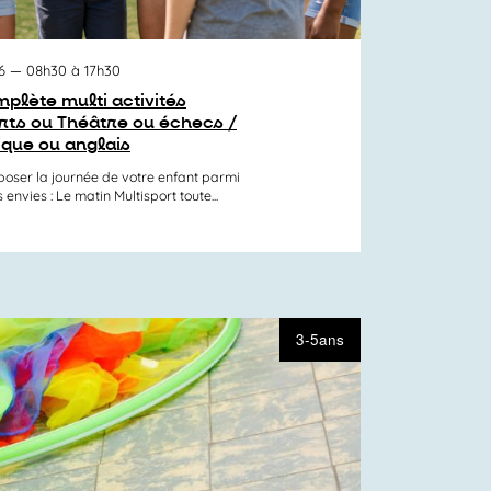
6
— 08h30 à 17h30
plète multi activités
orts ou Théâtre ou échecs /
ique ou anglais
er la journée de votre enfant parmi
nvies : Le matin Multisport toute...
3-5ans