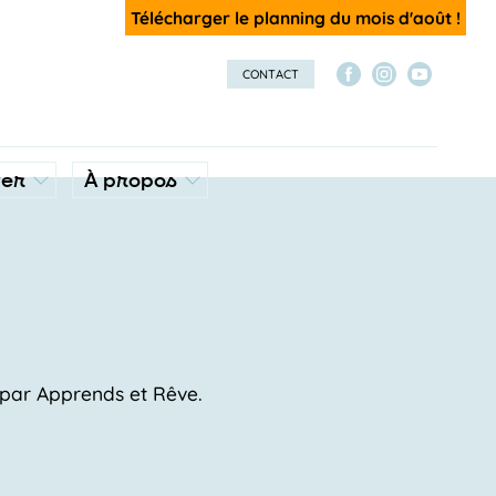
Télécharger le planning du mois d'août !
CONTACT
ver
À propos
s par Apprends et Rêve.