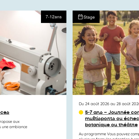
7-12ans
Stage
Du 24 août 2026 au 28 août 202
èces
5-7 ans – Journée com
multisports ou échec
propose aux
botanique ou théâtre
ns une ambiance
Au programme Vous pouvez compos
plusieurs formules adaptées à ses e