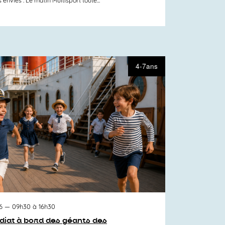
4-7ans
6
— 09h30 à 16h30
at à bord des géants des