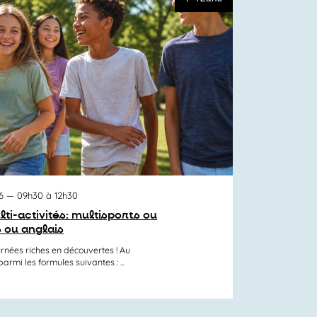
6
— 09h30 à 12h30
lti-activités: multisports ou
 ou anglais
rnées riches en découvertes ! Au
mi les formules suivantes : ...