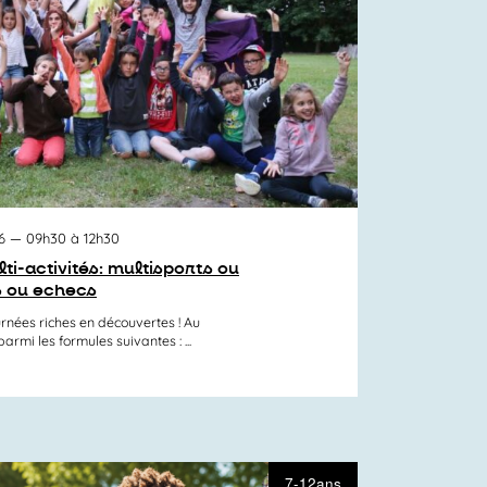
6
— 09h30 à 12h30
ti-activités: multisports ou
s ou echecs
rnées riches en découvertes ! Au
mi les formules suivantes : ...
7-12ans