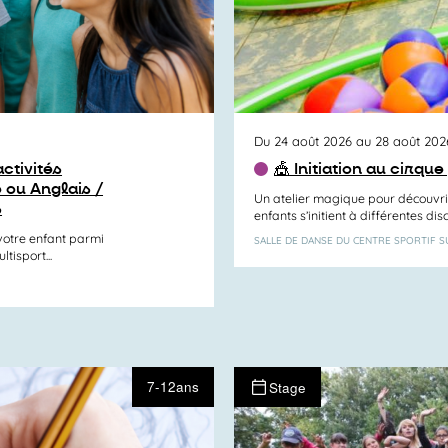
Du 24 août 2026 au 28 août 202
ctivités
🎪 Initiation au cirqu
 ou Anglais /
Un atelier magique pour découvrir
s
enfants s’initient à différentes disc
otre enfant parmi
SALLE DE DANSE DU CENTRE SPORTIF 
tisport...
7-12ans
Stage