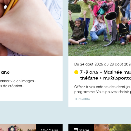
Du 24 août 2026 au 28 août 202
1 ans
7 -9 ans – Matinée mul
théâtre + multisport
 donner vie en images…
 de création...
Offrez à vos enfants des demi-jou
programme :Vous pouvez choisir par
TEP SARRAIL
12-15ans
Stage