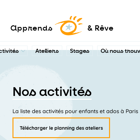
a
pprends
& Rêve
ctivités
Ateliers
Stages
Où nous trou
Nos activités
La liste des activités pour enfants et ados à Pari
Télécharger le planning des ateliers