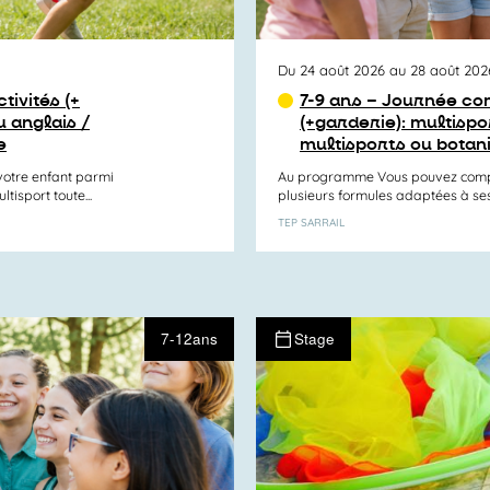
Du 24 août 2026 au 28 août 202
tivités (+
7-9 ans – Journée com
 anglais /
(+garderie): multisp
e
multisports ou botan
otre enfant parmi
Au programme Vous pouvez compos
tisport toute...
plusieurs formules adaptées à ses e
TEP SARRAIL
7-12ans
Stage