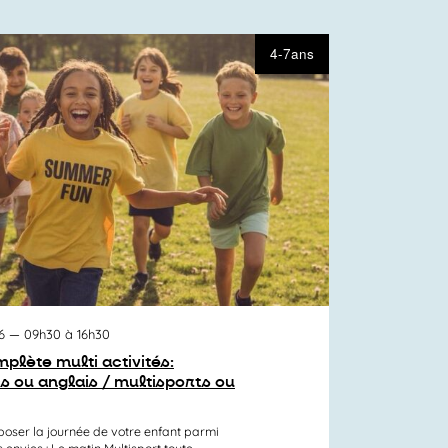
4-7ans
6
— 09h30 à 16h30
plète multi activités:
s ou anglais / multisports ou
er la journée de votre enfant parmi
nvies : Le matin Multisport toute...