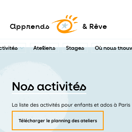
a
pprends
& Rêve
ctivités
Ateliers
Stages
Où nous trou
Nos activités
La liste des activités pour enfants et ados à Pari
Télécharger le planning des ateliers