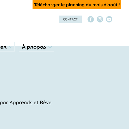
Télécharger le planning du mois d'août !
CONTACT
ver
À propos
s par Apprends et Rêve.