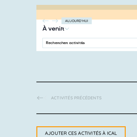
AUJOURD’HUI
À venir
SÉLECTIONNEZ
LA
SAISIR
Recherche
DATE
MOT-
CLÉ.
et
RECHERCHER
ACTIVITÉS
navigation
PAR
MOT-
CLÉ.
de
vues
ACTIVITÉS
PRÉCÉDENTS
Activités
AJOUTER CES ACTIVITÉS À ICAL