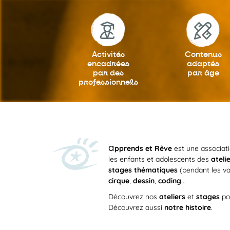
Activités
Contenus
encadrées
adaptés
par des
par âge
professionnels
a
pprends et Rêve
est une associat
les enfants et adolescents des
ateli
stages thématiques
(pendant les va
cirque
,
dessin
,
coding
...
Découvrez nos
ateliers
et
stages
po
Découvrez aussi
notre histoire
.