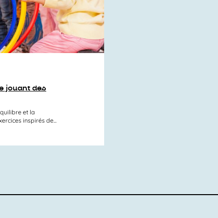
e jouant des
uilibre et la
rcices inspirés de...