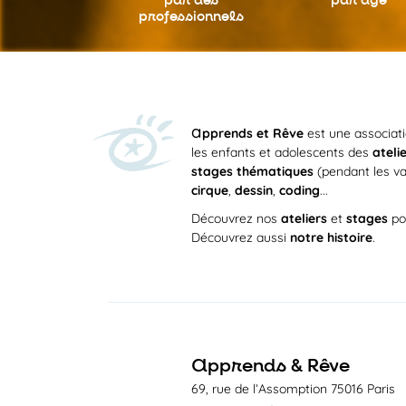
par des
par âge
professionnels
a
pprends et Rêve
est une associat
les enfants et adolescents des
ateli
stages thématiques
(pendant les va
cirque
,
dessin
,
coding
...
Découvrez nos
ateliers
et
stages
po
Découvrez aussi
notre histoire
.
a
pprends & Rêve
69, rue de l’Assomption 75016 Paris