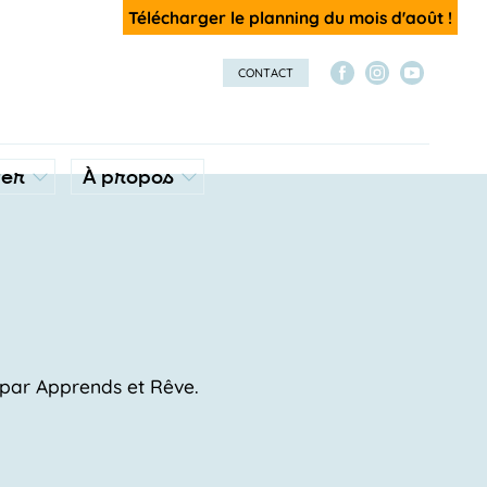
Télécharger le planning du mois d'août !
CONTACT
ver
À propos
s par Apprends et Rêve.