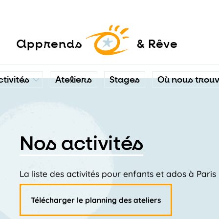
a
pprends
& Rêve
ctivités
Ateliers
Stages
Où nous trou
Nos activités
La liste des activités pour enfants et ados à Pari
Télécharger le planning des ateliers