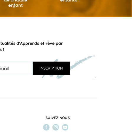
de chaque
enfants !
enfant
ctualités d'Apprends et rêve par
s !
SUIVEZ NOUS