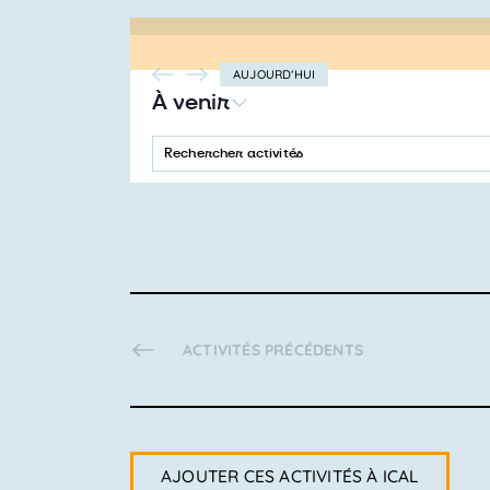
AUJOURD’HUI
À venir
SÉLECTIONNEZ
LA
SAISIR
Recherche
DATE
MOT-
CLÉ.
et
RECHERCHER
ACTIVITÉS
navigation
PAR
MOT-
CLÉ.
de
vues
ACTIVITÉS
PRÉCÉDENTS
Activités
AJOUTER CES ACTIVITÉS À ICAL