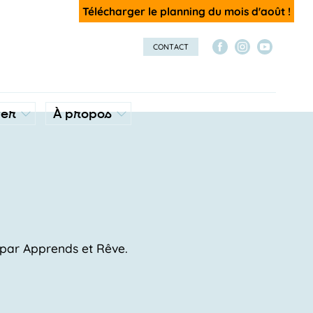
Télécharger le planning du mois d'août !
CONTACT
ver
À propos
s par Apprends et Rêve.