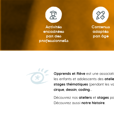
Activités
Contenus
encadrées
adaptés
par des
par âge
professionnels
a
pprends et Rêve
est une associat
les enfants et adolescents des
ateli
stages thématiques
(pendant les va
cirque
,
dessin
,
coding
...
Découvrez nos
ateliers
et
stages
po
Découvrez aussi
notre histoire
.