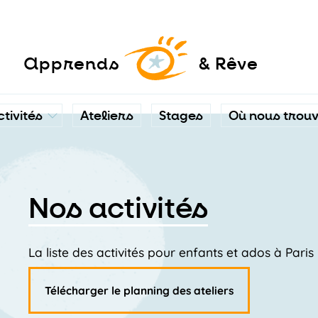
a
pprends
& Rêve
ctivités
Ateliers
Stages
Où nous trou
Nos activités
La liste des activités pour enfants et ados à Pari
Télécharger le planning des ateliers