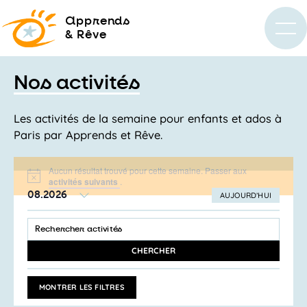
a
pprends
& Rêve
Nos activités
Les activités de la semaine pour enfants et ados à
Paris par Apprends et Rêve.
Aucun résultat trouvé pour cette semaine. Passer aux
Notice
activités suivants
.
08.2026
AUJOURD’HUI
SÉLECTIONNEZ
Recherche
LA
SAISIR
et
DATE
MOT-
navigation
CLÉ.
CHERCHER
RECHERCHER
de
ACTIVITÉS
vues
PAR
MONTRER LES FILTRES
MOT-
Activités
CLÉ.