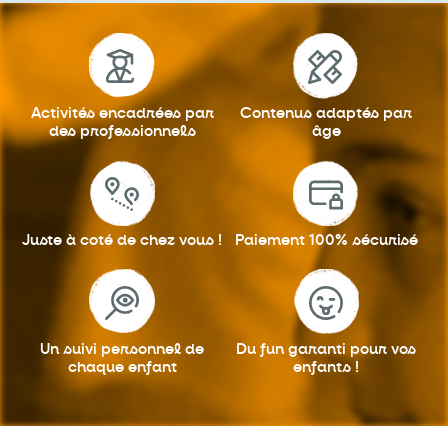
Activités encadrées
par
Contenus adaptés
par
des professionnels
âge
Juste à coté
de chez vous !
Paiement 100%
sécurisé
Un suivi personnel
de
Du fun garanti
pour vos
chaque enfant
enfants !