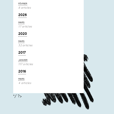
FÉVRIER
8 articles
2025
MARS
17 articles
2020
MARS
32 articles
2017
JANVIER
117 articles
2016
MARS
4 articles
*/ ?>