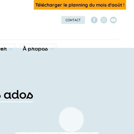
Télécharger le planning du mois d'août !
CONTACT
ver
À propos
s ados