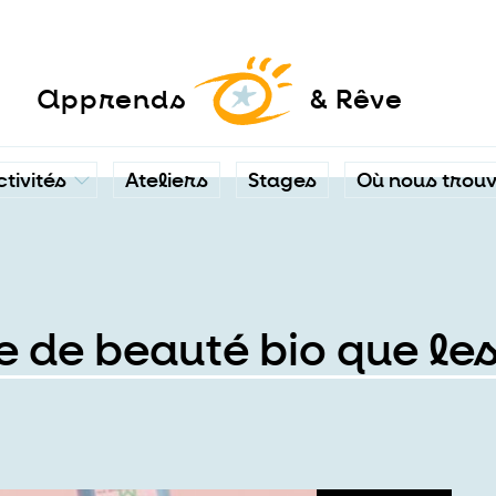
a
pprends
& Rêve
ctivités
Ateliers
Stages
Où nous trou
 de beauté bio que le