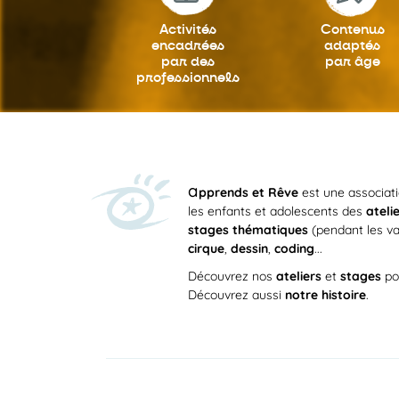
Activités
Contenus
encadrées
adaptés
par des
par âge
professionnels
a
pprends et Rêve
est une associat
les enfants et adolescents des
ateli
stages thématiques
(pendant les va
cirque
,
dessin
,
coding
...
Découvrez nos
ateliers
et
stages
po
Découvrez aussi
notre histoire
.