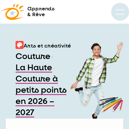
a
pprends
& Rêve
Arts et créativité
Couture
:
La Haute
Couture à
petits points
en 2026 –
2027