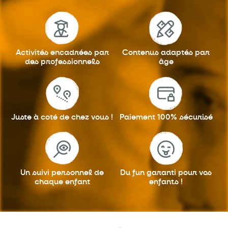
Activités encadrées
par
Contenus adaptés
par
des professionnels
âge
Juste à coté
de chez vous !
Paiement 100%
sécurisé
Un suivi personnel
de
Du fun garanti
pour vos
chaque enfant
enfants !