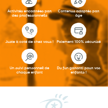
Activités encadrées
par
Contenus adaptés
par
des professionnels
âge
Juste à coté
de chez vous !
Paiement 100%
sécurisé
Un suivi personnel
de
Du fun garanti
pour vos
chaque enfant
enfants !