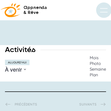
a
pprends
& Rêve
Activités
Recherc
Mois
AUJOURD’HUI
Photo
et
À venir
Semaine
navigati
Plan
SÉLECTIONNEZ
de
LA
vues
DATE
Activités
ACTIVITÉS
ACTIVITÉS
PRÉCÉDENTS
SUIVANTS