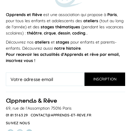
a
pprends et Rêve
est une association qui propose à
Paris
,
pour tous les enfants et adolescents des
ateliers
(tout au long
de l'année) et des
stages thématiques
(pendant les vacances
scolaires) :
théâtre
,
cirque
,
dessin
,
coding
...
Découvrez nos
ateliers
et
stages
pour enfants et parents-
enfants. Découvrez aussi
notre histoire
.
Pour recevoir les actualités d'Apprends et rêve par email,
inscrivez vous !
a
pprends & Rêve
69, rue de l’Assomption 75016 Paris
01 81 51 63 29
CONTACT@APPRENDS-ET-REVE.FR
SUIVEZ NOUS