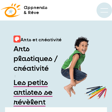
a
pprends
& Rêve
Arts et créativité
Arts
plastiques /
créativité
:
Les petits
artistes se
révèlent