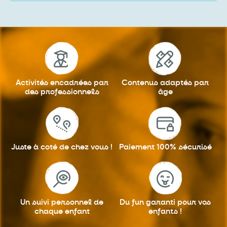
Activités encadrées
par
Contenus adaptés
par
des professionnels
âge
Juste à coté
de chez vous !
Paiement 100%
sécurisé
Un suivi personnel
de
Du fun garanti
pour vos
chaque enfant
enfants !