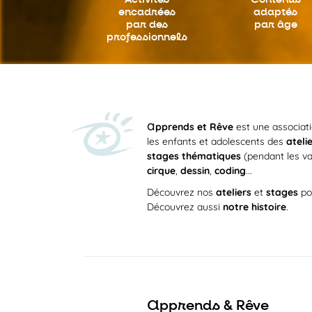
encadrées
adaptés
par des
par âge
professionnels
a
pprends et Rêve
est une associat
les enfants et adolescents des
ateli
stages thématiques
(pendant les va
cirque
,
dessin
,
coding
...
Découvrez nos
ateliers
et
stages
po
Découvrez aussi
notre histoire
.
a
pprends & Rêve