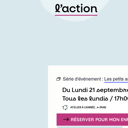
l’action
Série d'événement :
Les petits a
Du
lundi 21 septembr
Tous les lundis /
17h0
ATELIER À L’ANNÉE , 4-7ANS
RÉSERVER POUR MON EN