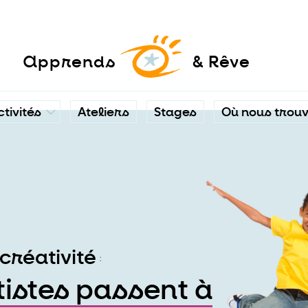
a
pprends
& Rêve
ctivités
Ateliers
Stages
Où nous trou
créativité
:
tistes passent à