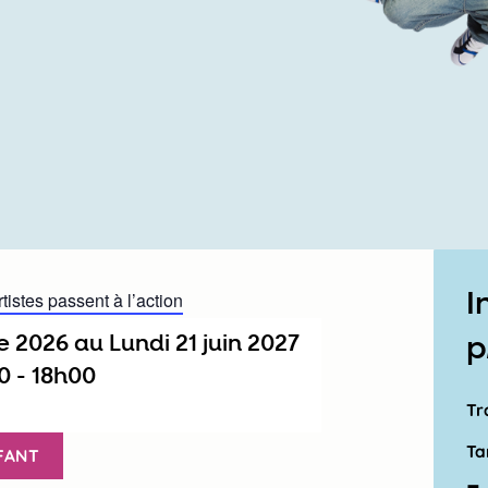
I
rtistes passent à l’action
e 2026
au
lundi 21 juin 2027
p
0
-
18h00
Tr
Ta
FANT