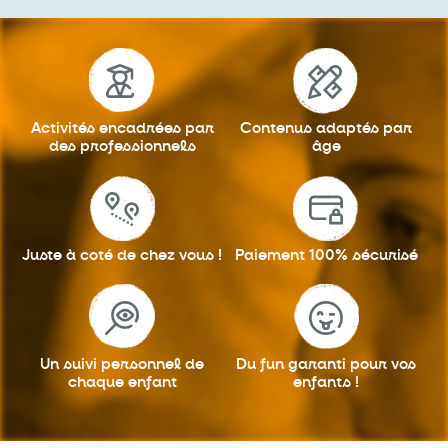
Activités encadrées
par
Contenus adaptés
par
des professionnels
âge
Juste à coté
de chez vous !
Paiement 100%
sécurisé
Un suivi personnel
de
Du fun garanti
pour vos
chaque enfant
enfants !