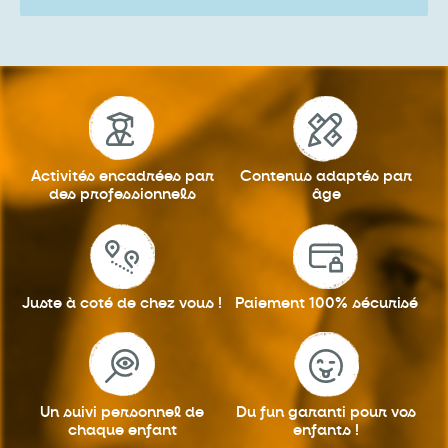
Activités encadrées
par
Contenus adaptés
par
des professionnels
âge
Juste à coté
de chez vous !
Paiement 100%
sécurisé
Un suivi personnel
de
Du fun garanti
pour vos
chaque enfant
enfants !