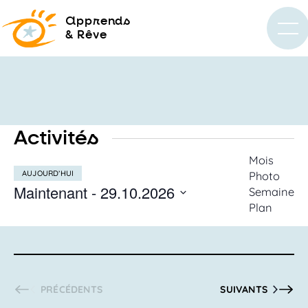
a
pprends
& Rêve
Activités
Recherc
Mois
AUJOURD’HUI
Photo
et
Maintenant
 - 
29.10.2026
Semaine
navigati
Plan
SÉLECTIONNEZ
de
LA
vues
DATE
Activités
ACTIVITÉS
ACTIVITÉS
PRÉCÉDENTS
SUIVANTS