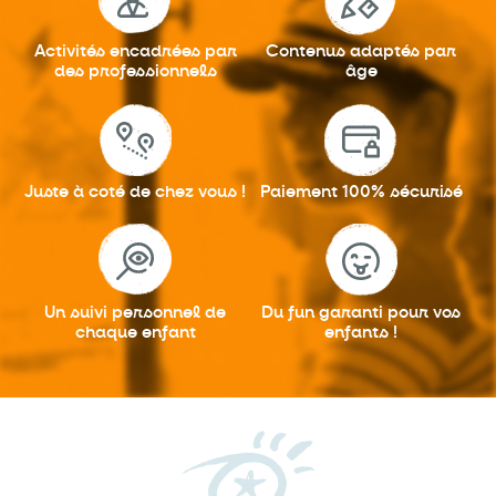
Activités encadrées
par
Contenus adaptés
par
des professionnels
âge
Juste à coté
de chez vous !
Paiement 100%
sécurisé
Un suivi personnel
de
Du fun garanti
pour vos
chaque enfant
enfants !