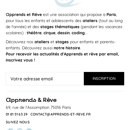
a
pprends et Rêve
est une association qui propose à
Paris
,
pour tous les enfants et adolescents des
ateliers
(tout au long
de l'année) et des
stages thématiques
(pendant les vacances
scolaires) :
théâtre
,
cirque
,
dessin
,
coding
...
Découvrez nos
ateliers
et
stages
pour enfants et parents-
enfants. Découvrez aussi
notre histoire
.
Pour recevoir les actualités d'Apprends et rêve par email,
inscrivez vous !
a
pprends & Rêve
69, rue de l’Assomption 75016 Paris
01 81 51 63 29
CONTACT@APPRENDS-ET-REVE.FR
SUIVEZ NOUS