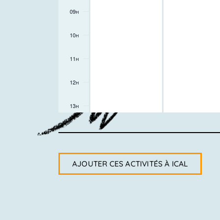
09h
10h
11h
12h
13h
14h
15h
AJOUTER CES ACTIVITÉS À ICAL
16h
17h