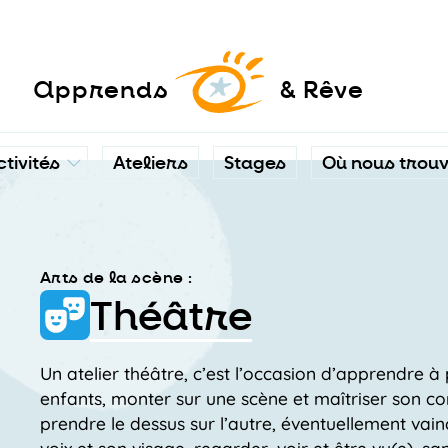
a
pprends
& Rêve
ctivités
Ateliers
Stages
Où nous trou
Arts de la scène :
Théâtre
Un atelier théâtre, c’est l’occasion d’apprendre à
enfants, monter sur une scène et maîtriser son c
prendre le dessus sur l’autre, éventuellement vainc
voix et son visage, regarder, voir et être vu(e), sa