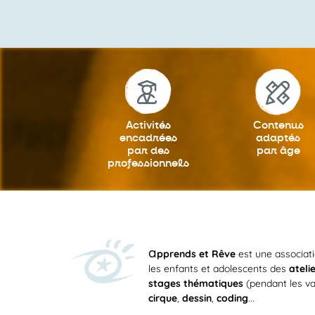
18h
19h
20h
21h
Activités
Contenus
encadrées
adaptés
22h
par des
par âge
professionnels
23h
0h
a
pprends et Rêve
est une associat
les enfants et adolescents des
ateli
stages thématiques
(pendant les va
cirque
,
dessin
,
coding
...