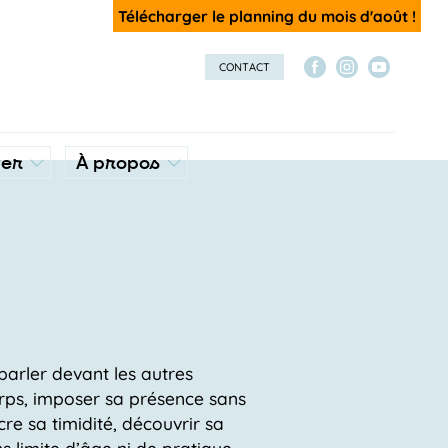
Télécharger le planning du mois d'août !
CONTACT
ver
À propos
 parler devant les autres
orps, imposer sa présence sans
re sa timidité, découvrir sa
ns limite d’âge ni de pratique.