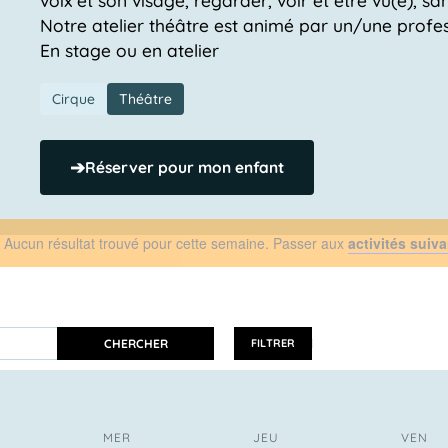
Notre atelier théâtre est animé par un/une profess
En stage ou en atelier
Cirque
Théâtre
➔
Réserver pour mon enfant
Aucun résultat trouvé pour cette semaine. Passer aux
activités suiv
Notice
CHERCHER
FILTRER
MER
JEU
VEN