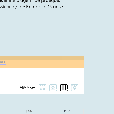
ionnel/le. • Entre 4 et 15 ans •
ants
.
SAM
DIM