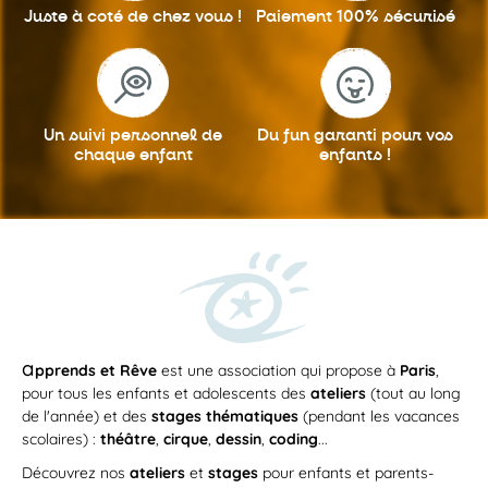
Au programme Vous pouvez composer la
Juste à coté
de chez vous !
Paiement 100%
sécurisé
journée de votre enfant parmi...
TEP SARRAIL
STAGE
Un suivi personnel
de
Du fun garanti
pour vos
chaque enfant
enfants !
Du
lundi 24
au
vendredi 28 août 2026
/
09h30
—
12h30
LUN
9-12 ans – Matinée multi-activités:
24
multisports ou théâtre +
a
pprends et Rêve
est une association qui propose à
Paris
,
AOÛT
multisports ou anglais
pour tous les enfants et adolescents des
ateliers
(tout au long
Offrez à vos enfants des demi-journées riches
de l'année) et des
stages thématiques
(pendant les vacances
en découvertes ! Au programme...
scolaires) :
théâtre
,
cirque
,
dessin
,
coding
...
TEP SARRAIL
Découvrez nos
ateliers
et
stages
pour enfants et parents-