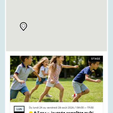
STAGE
Du
lundi 24
au
vendredi 28 août 2026
/
08h30
—
17h30
LUN
5-7 ans – Journée complète multi