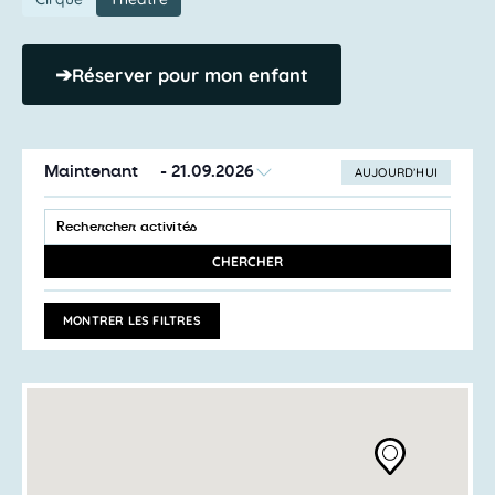
➔
Réserver pour mon enfant
Maintenant
 - 
21.09.2026
AUJOURD’HUI
SÉLECTIONNEZ
Recherche
LA
SAISIR
et
DATE
MOT-
navigation
CLÉ.
CHERCHER
RECHERCHER
de
ACTIVITÉS
vues
PAR
MONTRER LES FILTRES
MOT-
Activités
CLÉ.