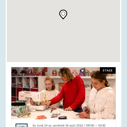
STAGE
Du
lundi 24
au
vendredi 28 août 2026
/
09h30
—
12h30