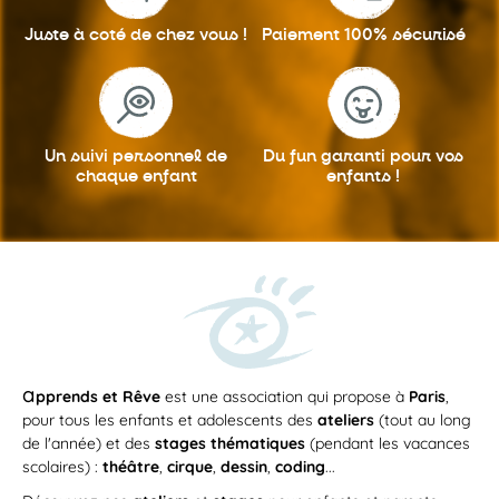
Juste à coté
de chez vous !
Paiement 100%
sécurisé
ATELIER
Un suivi personnel
de
Du fun garanti
pour vos
chaque enfant
enfants !
Du
mercredi 23 septembre 2026
au
mercredi 23 juin 2027
MER
/
13h30
—
19h15
23
7-11 ans: Mercredi multi activités/
SEP
après-midi/ ASSOMPTION : Du chant
aux sciences en passant par le Hip
Hop, le codage et robotique, la
cuisine, la couture, le dessin/
a
pprends et Rêve
est une association qui propose à
Paris
,
Sculpture/Peinture et la Comédie
pour tous les enfants et adolescents des
musicale en 2026-2027
ateliers
(tout au long
de l'année) et des
stages thématiques
(pendant les vacances
Avec cette formule, nous proposons à vos
enfants de participer à 4...
scolaires) :
théâtre
,
cirque
,
dessin
,
coding
...
APPRENDS ET RÊVE