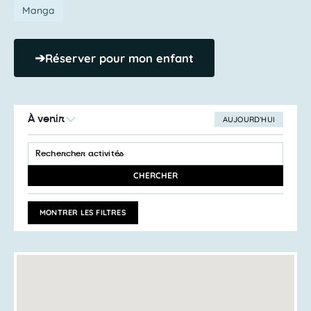
Manga
➔
Réserver pour mon enfant
À venir
AUJOURD’HUI
SÉLECTIONNEZ
Recherche
LA
SAISIR
et
DATE
MOT-
navigation
CLÉ.
CHERCHER
RECHERCHER
de
ACTIVITÉS
vues
PAR
MONTRER LES FILTRES
MOT-
Activités
CLÉ.