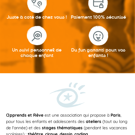
Juste à coté
de chez vous !
Paiement 100%
sécurisé
Un suivi personnel
de
Du fun garanti
pour vos
chaque enfant
enfants !
a
pprends et Rêve
est une association qui propose à
Paris
,
pour tous les enfants et adolescents des
ateliers
(tout au long
de l'année) et des
stages thématiques
(pendant les vacances
scolaires) :
théâtre
,
cirque
,
dessin
,
coding
...