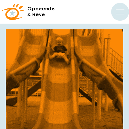
a
pprends
& Rêve