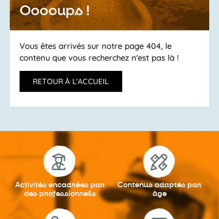
Ooooups !
Vous êtes arrivés sur notre page 404, le
contenu que vous recherchez n'est pas là !
RETOUR À L'ACCUEIL
Activités encadrées
par
Contenus adaptés
par
des professionnels
âge