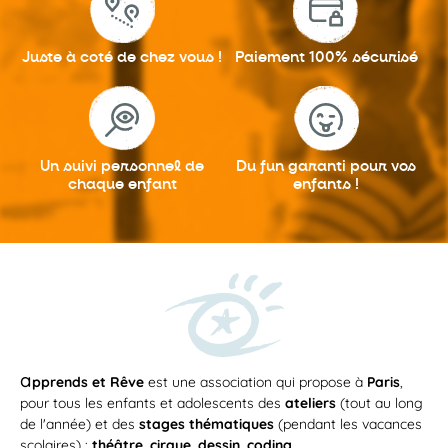
Juste à coté
de chez vous !
Paiement 100%
sécurisé
Un suivi personnel
de
Du fun garanti
pour vos
chaque enfant
enfants !
a
pprends et Rêve
est une association qui propose à
Paris
,
pour tous les enfants et adolescents des
ateliers
(tout au long
de l'année) et des
stages thématiques
(pendant les vacances
scolaires) :
théâtre
,
cirque
,
dessin
,
coding
...