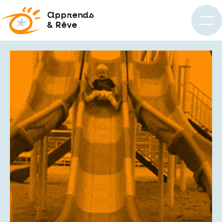
a
pprends
& Rêve