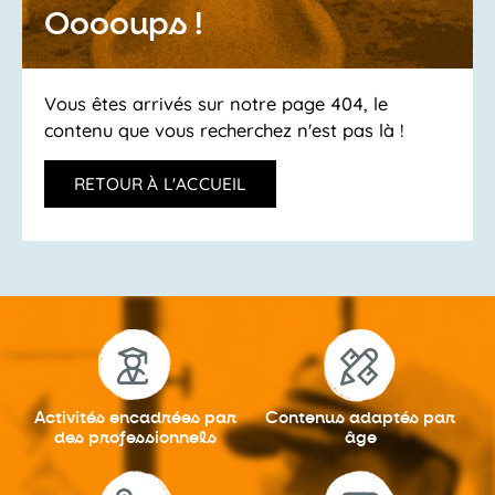
Ooooups !
Vous êtes arrivés sur notre page 404, le
contenu que vous recherchez n'est pas là !
RETOUR À L'ACCUEIL
Activités encadrées
par
Contenus adaptés
par
des professionnels
âge