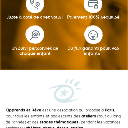
Juste à coté
de chez vous !
Paiement 100%
sécurisé
Un suivi personnel
de
Du fun garanti
pour vos
chaque enfant
enfants !
a
pprends et Rêve
est une association qui propose à
Paris
,
pour tous les enfants et adolescents des
ateliers
(tout au long
de l'année) et des
stages thématiques
(pendant les vacances
scolaires) :
théâtre
,
cirque
,
dessin
,
coding
...