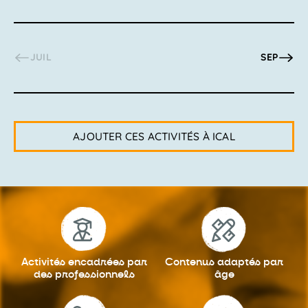
JUIL
SEP
AJOUTER CES ACTIVITÉS À ICAL
Activités encadrées
par
Contenus adaptés
par
des professionnels
âge