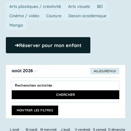
Arts plastiques / créativité
Arts visuels
BD
Cinéma / vidéo
Couture
Dessin académique
Manga
➔
Réserver pour mon enfant
août 2026
AUJOURD’HUI
SÉLECTIONNEZ
Recherche
UNE
SAISIR
et
DATE.
MOT-
navigation
CLÉ.
CHERCHER
RECHERCHER
de
ACTIVITÉS
vues
PAR
MONTRER LES FILTRES
MOT-
Activités
CLÉ.
L
lundi
M
mardi
M
mercredi
J
jeudi
V
vendredi
S
samedi
D
dimanche