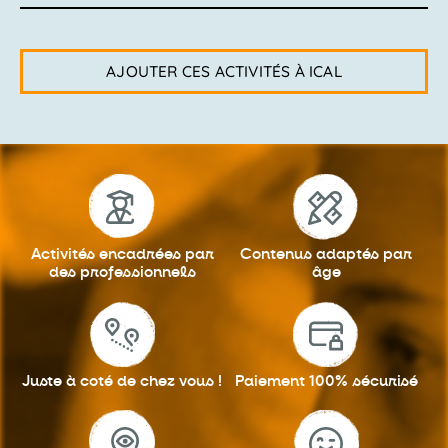
AJOUTER CES ACTIVITÉS À ICAL
Activités encadrées
par
Contenus adaptés
par
des professionnels
âge
Juste à coté
de chez vous !
Paiement 100%
sécurisé