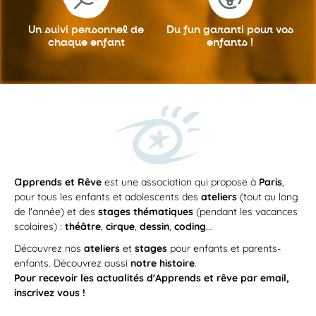
Un suivi personnel
de
Du fun garanti
pour vos
chaque enfant
enfants !
a
pprends et Rêve
est une association qui propose à
Paris
,
pour tous les enfants et adolescents des
ateliers
(tout au long
de l'année) et des
stages thématiques
(pendant les vacances
scolaires) :
théâtre
,
cirque
,
dessin
,
coding
...
Découvrez nos
ateliers
et
stages
pour enfants et parents-
enfants. Découvrez aussi
notre histoire
.
Pour recevoir les actualités d'Apprends et rêve par email,
inscrivez vous !