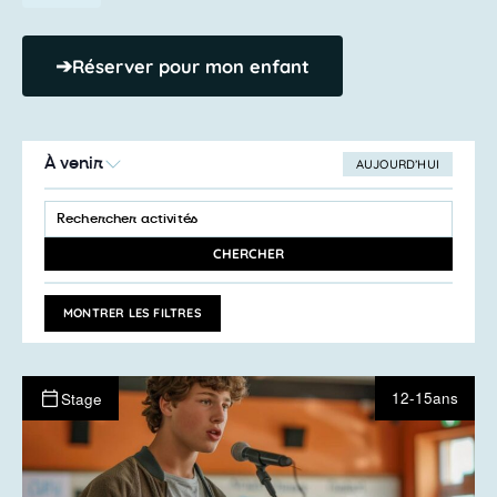
➔
Réserver pour mon enfant
À venir
AUJOURD’HUI
SÉLECTIONNEZ
Recherche
LA
SAISIR
et
DATE
MOT-
navigation
CLÉ.
CHERCHER
RECHERCHER
de
ACTIVITÉS
vues
PAR
MONTRER LES FILTRES
MOT-
Activités
CLÉ.
12-15ans
Stage