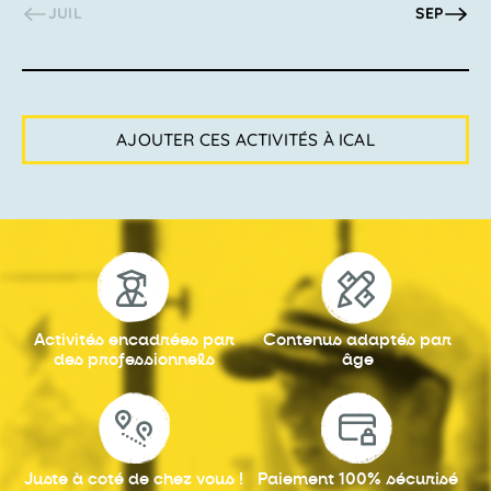
JUIL
SEP
AJOUTER CES ACTIVITÉS À ICAL
Activités encadrées
par
Contenus adaptés
par
des professionnels
âge
Juste à coté
de chez vous !
Paiement 100%
sécurisé