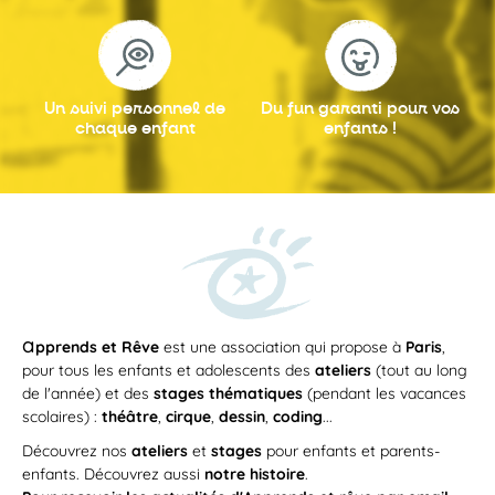
Un suivi personnel
de
Du fun garanti
pour vos
chaque enfant
enfants !
a
pprends et Rêve
est une association qui propose à
Paris
,
pour tous les enfants et adolescents des
ateliers
(tout au long
de l'année) et des
stages thématiques
(pendant les vacances
scolaires) :
théâtre
,
cirque
,
dessin
,
coding
...
Découvrez nos
ateliers
et
stages
pour enfants et parents-
enfants. Découvrez aussi
notre histoire
.