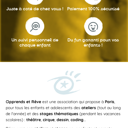
Juste à coté
de chez vous !
Paiement 100%
sécurisé
ATELIER
Un suivi personnel
de
Du fun garanti
pour vos
chaque enfant
enfants !
Du
mercredi 23 septembre 2026
au
mercredi 23 juin 2027
MER
/
13h30
—
19h15
23
7-11 ans: Mercredi multi activités/
SEP
après-midi/ ASSOMPTION : Du chant
aux sciences en passant par le Hip
Hop, le codage et robotique, la
cuisine, la couture, le dessin/
a
pprends et Rêve
est une association qui propose à
Paris
,
Sculpture/Peinture et la Comédie
pour tous les enfants et adolescents des
musicale en 2026-2027
ateliers
(tout au long
de l'année) et des
stages thématiques
(pendant les vacances
Avec cette formule, nous proposons à vos
enfants de participer à 4...
scolaires) :
théâtre
,
cirque
,
dessin
,
coding
...
APPRENDS ET RÊVE