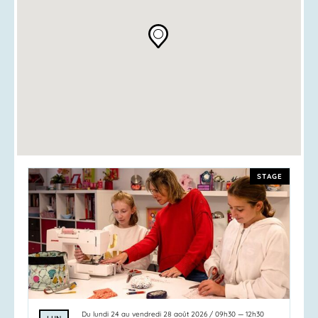
STAGE
Du
lundi 24
au
vendredi 28 août 2026
/
09h30
—
12h30