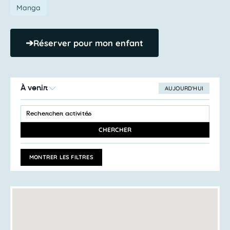
Manga
➔
Réserver pour mon enfant
À venir
AUJOURD’HUI
SÉLECTIONNEZ
Recherche
LA
SAISIR
et
DATE
MOT-
navigation
CLÉ.
CHERCHER
RECHERCHER
de
ACTIVITÉS
vues
PAR
MONTRER LES FILTRES
MOT-
Activités
CLÉ.