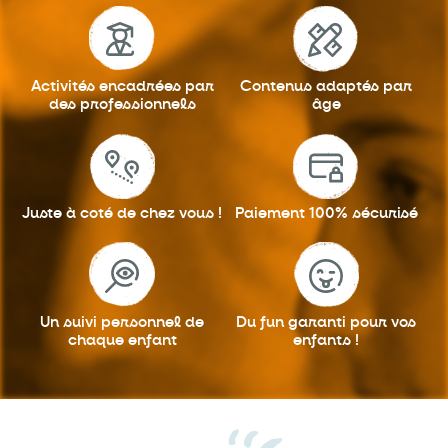
Activités encadrées
par
Contenus adaptés
par
des professionnels
âge
Juste à coté
de chez vous !
Paiement 100%
sécurisé
Un suivi personnel
de
Du fun garanti
pour vos
chaque enfant
enfants !