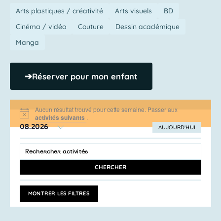
Arts plastiques / créativité
Arts visuels
BD
Cinéma / vidéo
Couture
Dessin académique
Manga
➔
Réserver pour mon enfant
Aucun résultat trouvé pour cette semaine. Passer aux
Notice
activités suivants
.
08.2026
AUJOURD’HUI
SÉLECTIONNEZ
Recherche
LA
SAISIR
et
DATE
MOT-
navigation
CLÉ.
CHERCHER
RECHERCHER
de
ACTIVITÉS
vues
PAR
MONTRER LES FILTRES
MOT-
Activités
CLÉ.