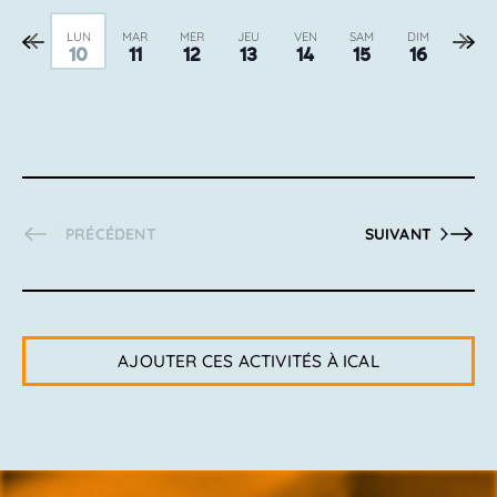
Semaine
Sema
LUN
MAR
MER
JEU
VEN
SAM
DIM
10
11
12
13
14
15
16
précédente
suiva
PRÉCÉDENT
SUIVANT
AJOUTER CES ACTIVITÉS À ICAL